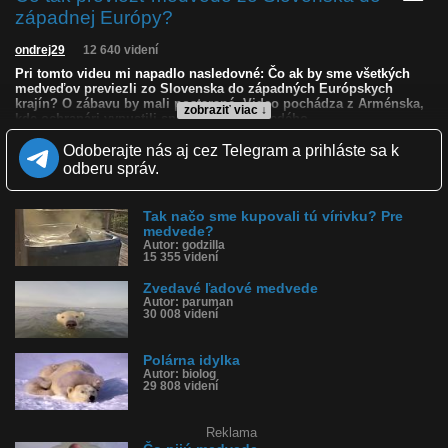
západnej Európy?
ondrej29
12 640 videní
Pri tomto videu mi napadlo nasledovné: Čo ak by sme všetkých
medveďov previezli zo Slovenska do západných Európskych
krajín? O zábavu by mali postarané. Video pochádza z Arménska,
zobraziť viac ↓
kde ochranári vypustili späť medveďa hnedého.
Odoberajte nás aj cez Telegram a prihláste sa k
Kvalita:
Full HD
HD
NQ
LQ
odberu správ.
Zverejnené: 29.11.2024 12:39
Krajina: Arménsko 🇦🇲
Páči sa: 75% (12 hlasov)
Obľúbené: 0
Tak načo sme kupovali tú vírivku? Pre
medvede?
Komentárov: 34
Autor: godzilla
Dľžka: 0:28
15 355 videní
Kategória: zvieratká
Tagy: medveď, útok medveďa, vypustili medveďa, agresívny
Zvedavé ľadové medvede
medveď, ochranár, medveď hnedý, zaútočil na neho medveď,
Autor: paruman
klietka, pasca, vypúšťanie, príroda, prevod
30 008 videní
História sledovanosti videa:
Polárna idylka
Autor: biolog
29 808 videní
Reklama