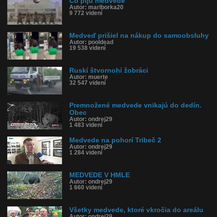
Čo pijú medvede
Autor: marlborka20
9 772 videní
Medveď prišiel na nákup do samoobsluhy
Autor: pooldead
19 538 videní
Ruskí štvornohí žobráci
Autor: muerte
32 547 videní
Premnožené medvede vnikajú do dedín.
Obec
Autor: ondrej29
1 483 videní
Medvede na pohorí Tribeč 2
Autor: ondrej29
1 284 videní
MEDVEDE V HMLE
Autor: ondrej29
1 660 videní
Všetky medvede, ktoré vkročia do areálu
Autor: ondrej29