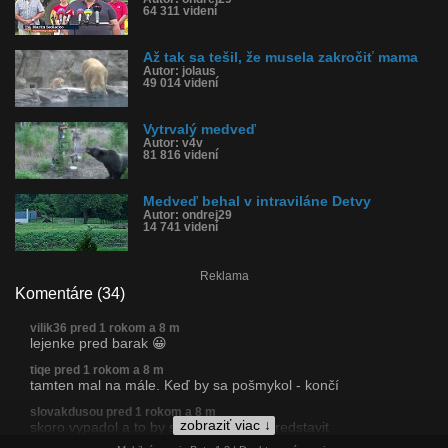
64 311 videní
Až tak sa tešil, že musela zakročiť mama
Autor: jolaus
49 014 videní
Vytrvalý medveď
Autor: v4v
81 816 videní
Medveď behal v intraviláne Detvy
Autor: ondrej29
14 741 videní
Reklama
Komentáre (34)
vilik36 pred 1 rokom a 8 m
lejenke pred barak 😀
tiqe pred 1 rokom a 8 m
tamten mal na mále. Keď by sa pošmykol - končí
slovakdusou pred 1 rokom a 8 m
zobraziť viac ↓
skoro vypadol a to by som si nechcel predstavit