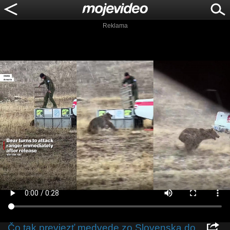
Reklama
Čo tak previezť medvede zo Slovenska do