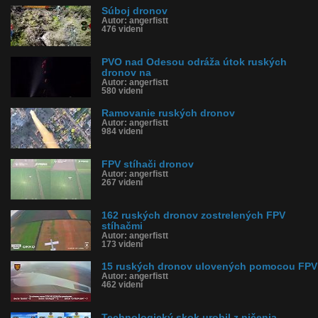
Súboj dronov
Autor: angerfistt
476 videní
PVO nad Odesou odráža útok ruských
dronov na
Autor: angerfistt
580 videní
Ramovanie ruských dronov
Autor: angerfistt
984 videní
FPV stíhači dronov
Autor: angerfistt
267 videní
162 ruských dronov zostrelených FPV
stíhačmi
Autor: angerfistt
173 videní
15 ruských dronov ulovených pomocou FPV
Autor: angerfistt
462 videní
Technologický skok urobil z ničenia