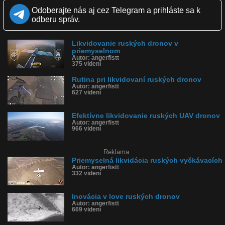
munícii.
Očakáva sa aj výraznejší podiel FPV lovcov dronov na likvidovaní
Odoberajte nás aj cez Telegram a prihláste sa k
Shahedov.
odberu správ.
Kvalita:
HD
NQ
LQ
Zverejnené: 27.2.2025 11:16
Likvidovanie ruských dronov v
Krajina: Ukrajina 🇺🇦
priemyselnom
Páči sa: 100% (5 hlasov)
Autor: angerfistt
375 videní
Obľúbené: 0
Komentárov: 0
Rutina pri likvidovaní ruských dronov
Dľžka: 0:38
Autor: angerfistt
Kategória: veda a technika
627 videní
Tagy: ukrajina, rusko, vojna, invazia, okupanti, lovec dronov, fpv
História sledovanosti videa:
Efektívne likvidovanie ruských UAV dronov
Autor: angerfistt
966 videní
Reklama
Priemyselná likvidácia ruských vyčkávacích
Autor: angerfistt
332 videní
Inovácia v love ruských dronov
Autor: angerfistt
669 videní