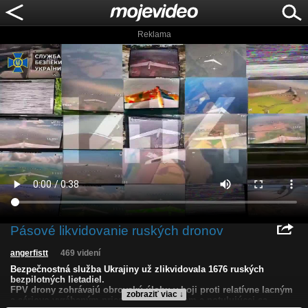
Reklama
Pásové likvidovanie ruských dronov
angerfistt
469 videní
Bezpečnostná služba Ukrajiny už zlikvidovala 1676 ruských
bezpilotných lietadiel.
FPV drony zohrávajú obrovskú úlohu v boji proti relatívne lacným
zobraziť viac ↓
a sériovo vyrábaným prieskumným dronom a potulujúcej sa