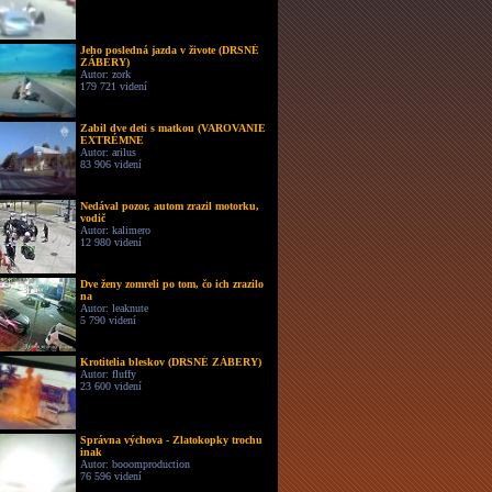
Jeho posledná jazda v živote (DRSNÉ
ZÁBERY)
Autor: zork
179 721 videní
Zabil dve deti s matkou (VAROVANIE
EXTRÉMNE
Autor: arilus
83 906 videní
Nedával pozor, autom zrazil motorku,
vodič
Autor: kalimero
12 980 videní
Dve ženy zomreli po tom, čo ich zrazilo
na
Autor: leaknute
5 790 videní
Krotitelia bleskov (DRSNÉ ZÁBERY)
Autor: fluffy
23 600 videní
Správna výchova - Zlatokopky trochu
inak
Autor: booomproduction
76 596 videní