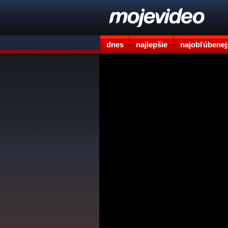
dnes
najlepšie
najobľúbenej