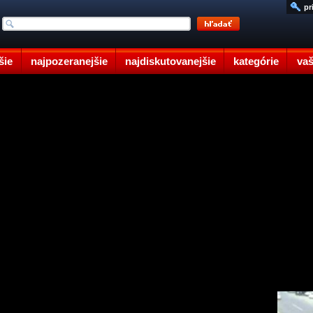
pr
šie
najpozeranejšie
najdiskutovanejšie
kategórie
vaš