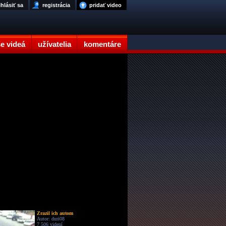
ihlásiť sa
registrácia
pridať video
e videá
užívatelia
komentáre
Zrazil ich autom
Autor: duri08
7 506 videní