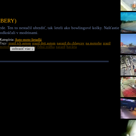
ZÁBERY)
ede. Ten to nestačil ubrzdiť, tak leteli ako bowlingové kolky. Našťastie
 odkráčali v modrinami.
Kategória:
Auto-moto-lietadlá
Tagy:
zrazil ich autom
zrazil deti autom
narazil do chlapcov
na motorke
zrazil
motorku
zrazil motorkára
čelná zrážka
narazil
havária
zobraziť viac ↓