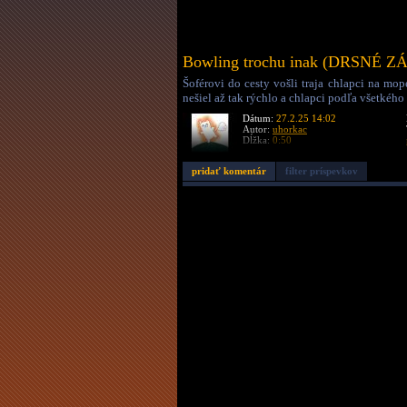
Bowling trochu inak (DRSNÉ 
Šoférovi do cesty vošli traja chlapci na mop
nešiel až tak rýchlo a chlapci podľa všetkého
Dátum:
27.2.25 14:02
Autor:
uhorkac
Dĺžka:
0:50
pridať komentár
filter príspevkov