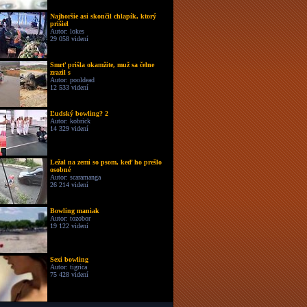
Najhoršie asi skončil chlapík, ktorý
prišiel
Autor: lokes
29 058 videní
Smrť prišla okamžite, muž sa čelne
zrazil s
Autor: pooldead
12 533 videní
Ľudský bowling? 2
Autor: kobrick
14 329 videní
Ležal na zemi so psom, keď ho prešlo
osobné
Autor: scaramanga
26 214 videní
Bowling maniak
Autor: tozobor
19 122 videní
Sexi bowling
Autor: tigrica
75 428 videní