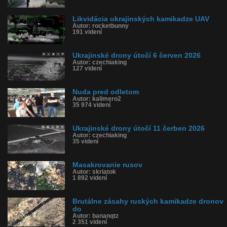
Likvidácia ukrajinských kamikadze UAV
Autor: rocketbunny
191 videní
Ukrajinské drony útočí 6 červen 2026
Autor: czechiaking
127 videní
Nuda pred odletom
Autor: kalimero2
35 974 videní
Ukrajinské drony útočí 11 čerben 2026
Autor: czechiaking
35 videní
Masakrovanie rusov
Autor: skriatok
1 892 videní
Brutálne zásahy ruských kamikadze dronov
do
Autor: bananqtz
2 351 videní