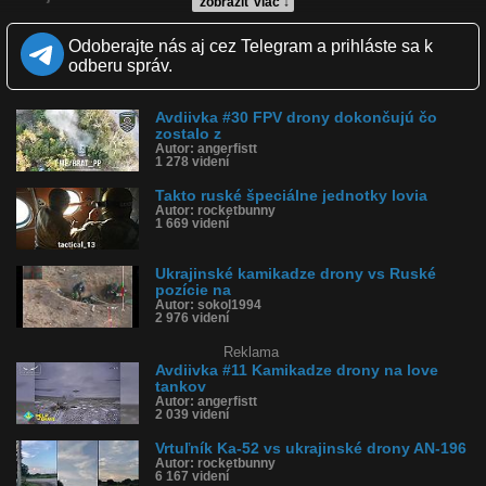
zobraziť viac ↓
Geolokalizácia: Pogrebki, Sumská oblasť
Odoberajte nás aj cez Telegram a prihláste sa k
Zdroj:
https://x.com/WarVehicle/status/18951205...
odberu správ.
Kvalita:
HD
NQ
LQ
Zverejnené: 28.2.2025 12:17
Avdiivka #30 FPV drony dokončujú čo
Krajina: Rusko 🇷🇺
zostalo z
Páči sa: 67% (6 hlasov)
Autor: angerfistt
1 278 videní
Obľúbené: 1
Komentárov: 0
Takto ruské špeciálne jednotky lovia
Dľžka: 0:40
Autor: rocketbunny
Kategória: veda a technika
1 669 videní
Tagy: drony, ukrajinské drony, zničenie, útok, vojna, ukrajina,
rusko
História sledovanosti videa:
Ukrajinské kamikadze drony vs Ruské
pozície na
Autor: sokol1994
2 976 videní
Reklama
Avdiivka #11 Kamikadze drony na love
tankov
Autor: angerfistt
2 039 videní
Vrtuľník Ka-52 vs ukrajinské drony AN-196
Autor: rocketbunny
6 167 videní