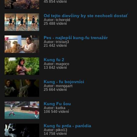
45 854 videní
Od tejto dievčiny by ste nechceli dostať
Autor: tchoroid
25 488 videní
Pes - najlepší kung-fu trenažér
Autor: tristan3
21 442 videní
Kung fu 2
Autor: magoro
13 842 videní
Kung - fu bojovníci
Autor: mengaart
25 664 videní
Kung Fu šou
Autor: katka
106 540 videní
Kung fu prda - paródia
Autor: piko13
14 758 videní