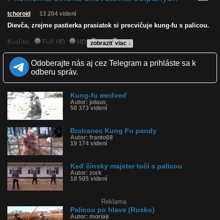
tchoroid
13 204 videní
Dievča, zrejme pastierka prasiatok si precvičuje kung-fu s palicou.
Kvalita:
Full HD
HD
NQ
LQ
zobraziť viac ↓
Zverejnené: 11.3.2025 13:29
Krajina: Čína 🇨🇳
Odoberajte nás aj cez Telegram a prihláste sa k
Páči sa: 84% (32 hlasov)
odberu správ.
Obľúbené: 13
Komentárov: 23
Dľžka: 1:00
Kung-fu medveď
Kategória: športy
Autor: jolaus
Tagy: kung fu, kung-fu, palica, palicou, čínsky vidiek, prasce,
50 373 videní
prasiatka, ošípané, čína
História sledovanosti videa:
Bratranec Kung Fu pandy
Autor: franto08
19 174 videní
Keď čínsky majster točí s palicou
Autor: zork
18 505 videní
Reklama
Palicou po hlave (Rusko)
Autor: moriak