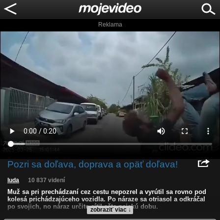
Reklama
Pozri sa doľava, doprava a opäť doľava!
luda
10 837 videní
Muž sa pri prechádzaní cez cestu nepozrel a vyrútil sa rovno pod
kolesá prichádzajúceho vozidla. Po náraze sa otriasol a odkráčal
po svojich, no náraz určite cítil ešte nejakú dobu.
zobraziť viac ↓