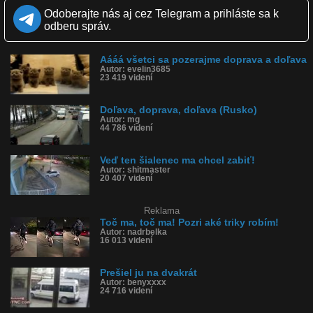
Kvalita:
NQ
LQ
Odoberajte nás aj cez Telegram a prihláste sa k
Zverejnené: 28.3.2025 19:31
odberu správ.
Páči sa: 92% (12 hlasov)
Obľúbené: 0
Komentárov: 7
Aááá všetci sa pozerajme doprava a doľava
Dľžka: 0:20
Autor: evelin3685
Kategória: auto-moto
23 419 videní
Tagy: zrazil ho, narazil do neho, prešiel ho, nepozrel sa, neobzrel
sa, nehoda, narazil, fail, zrazil, nepozornosť, náraz
História sledovanosti videa:
Doľava, doprava, doľava (Rusko)
Autor: mg
44 786 videní
Veď ten šialenec ma chcel zabiť!
Autor: shitmaster
20 407 videní
Reklama
Toč ma, toč ma! Pozri aké triky robím!
Autor: nadrbelka
16 013 videní
Prešiel ju na dvakrát
Autor: benyxxxx
24 716 videní