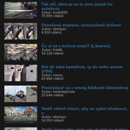
Tak nič, idem ja na to pivo (zrazil ho
autobus)
Autor: lezak600
76 905 videní
Označené doprava, neoznačené doľava!
Autor: uhorkac
6 818 videní
Čo si sa s koňom zrazil? (Libanon)
Autor: fratlik
18 129 videní
Kto do teba kameňom, ty do neho autom
(USA)
Autor: rossu
83 666 videní
Prechádzať sa v tesnej blízkosti železničnej
Autor: melampyrum
25 644 videní
Vodič strhol volant, aby sa vyhol chodcovi,
v
Autor: uhorkac
14 353 videní
Vodič červeného pick-upu dostal na mokrej