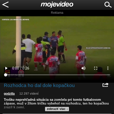
Reklama
Rozhodca ho dal dole kopačkou
godzilla
12 297 videní
Trošku neprehľadná situácia sa zomlela pri tomto futbalovom
zápase, muž v žltom tričku vybehol na rozhodcu, ten ho kopačkou
zrazil k zemi.
zobraziť viac ↓