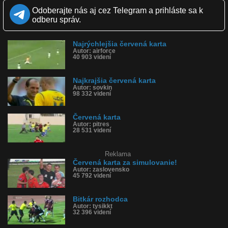
Kvalita:
HD
NQ
LQ
Odoberajte nás aj cez Telegram a prihláste sa k
Zverejnené: 1.4.2025 11:44
odberu správ.
Páči sa: 86% (22 hlasov)
Obľúbené: 0
Komentárov: 6
Najrýchlejšia červená karta
Dľžka: 0:26
Autor: airforce
Kategória: športy
40 903 videní
Tagy: dal ho dolu kopačkou, rozhodca a jeho výkop, červená karta
pre hráča
História sledovanosti videa:
Najkrajšia červená karta
Autor: sovkin
98 332 videní
Červená karta
Autor: pitres
28 531 videní
Reklama
Červená karta za simulovanie!
Autor: zaslovensko
45 792 videní
Bitkár rozhodca
Autor: tysikkt
32 396 videní