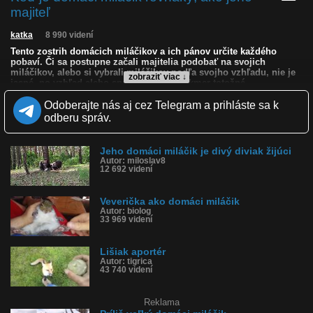
majiteľ
katka
8 990 videní
Tento zostrih domácich miláčikov a ich pánov určite každého
pobaví. Či sa postupne začali majitelia podobať na svojich
miláčikov, alebo si vybrali miláčikov podľa svojho vzhľadu, nie je
zobraziť viac ↓
jasné, no vzhľad alebo správanie majú takmer totožné.
Odoberajte nás aj cez Telegram a prihláste sa k
Kvalita:
NQ
LQ
odberu správ.
Zverejnené: 21.7.2025 16:36
Páči sa: 94% (32 hlasov)
Obľúbené: 10
Komentárov: 3
Jeho domáci miláčik je divý diviak žijúci
Autor: miloslav8
Dľžka: 1:05
12 692 videní
Kategória: zvieratká
Tagy: zvieratá, aký pán taký pes, podobní majitelia, domáci
miláčik, totožný vzhľad, správanie rovnaké, pes, pesa, mačka,
Veverička ako domáci miláčik
kompilácia psíkov, psy
Autor: biolog
História sledovanosti videa:
33 969 videní
Lišiak aportér
Autor: tigrica
43 740 videní
Reklama