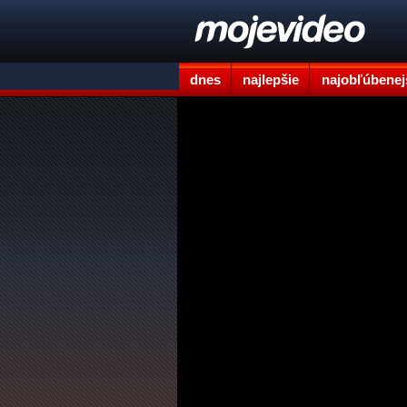
dnes
najlepšie
najobľúbenej