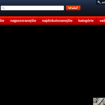
pr
šie
najpozeranejšie
najdiskutovanejšie
kategórie
vaš