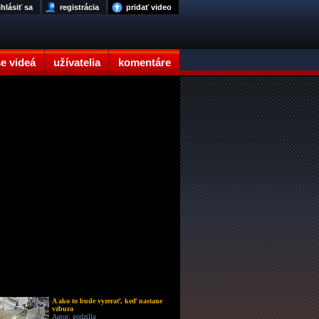
ihlásiť sa
registrácia
pridať video
e videá
užívatelia
komentáre
A ako to bude vyzerať, keď nastane
vzbura
Autor: godzilla