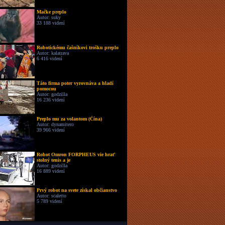
Mačke preplo
Autor: suky
33 188 videní
Robotickému čašníkovi trošku preplo
Autor: kalatrava
6 416 videní
Táto firma poter vyrovnáva a hladí
pomocou
Autor: godzilla
16 236 videní
Preplo mu za volantom (Čína)
Autor: dynamitero
39 966 videní
Robot Omron FORPHEUS vie hrať
stolný tenis a je
Autor: godzilla
16 889 videní
Prvý robot na svete získal občianstvo
Autor: scaletto
5 789 videní