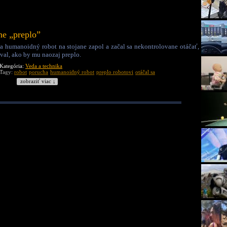
ne „preplo”
a humanoidný robot na stojane zapol a začal sa nekontrolovane otáčať,
val, ako by mu naozaj preplo.
Kategória:
Veda a technika
Tagy:
robot
porucha
humanoidný robot
preplo robotovi
otáčal sa
zobraziť viac ↓