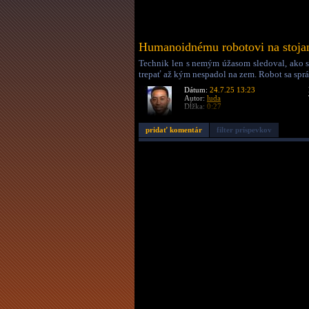
Humanoidnému robotovi na stoja
Technik len s nemým úžasom sledoval, ako s
trepať až kým nespadol na zem. Robot sa sprá
Dátum:
24.7.25 13:23
Autor:
luda
Dĺžka:
0:27
pridať komentár
filter príspevkov