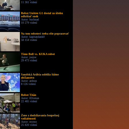
11 361 videní
Robot Unitree G1 dostal za úlohu
odhŕňať sneh
Autor: buchnad
10 279 videní
Na tom robotovi treba ešte popracovať
Autor: kapitandank0
58 154 videní
Timo Boll vs. KUKA robot
Autor: joejoe
29 473 videní
Saudská Arábia udelila štátne
občianstvo
Autor: ardzun
8 126 videní
Robot Titán
Autor: 82tomas
22 485 videní
Žene z dodržiavania bezpečnej
vzdialenosti
Autor: mymo
25 820 videní