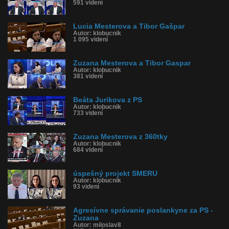
591 videní
Lucia Mesterova a Tibor Gašpar
Autor: klobucnik
1 095 videní
Zuzana Mesterova a Tibor Gaspar
Autor: klobucnik
381 videní
Beáta Jurikova z PS
Autor: klobucnik
733 videní
Zuzana Mesterova z 360tky
Autor: klobucnik
684 videní
úspešný projekt SMERU
Autor: klobucnik
93 videní
Agresívne správanie poslankyne za PS -
Zuzana
Autor: miloslav8