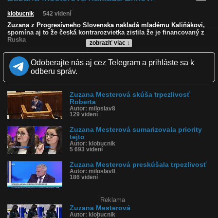
klobucnik
542 videní
Zuzana z Progresívneho Slovenska nakladá mladému Kaliňákovi,
spomína aj to že česká kontrarozvietka zistila že je financovaný z
Ruska
zobraziť viac ↓
Kvalita:
NQ
LQ
Odoberajte nás aj cez Telegram a prihláste sa k
Zverejnené: 31.7.2025 10:36
odberu správ.
Krajina: Slovensko 🇸🇰
Páči sa: 100% (10 hlasov)
Obľúbené: 0
Zuzana Mesterová skúša trpezlivosť
Komentárov: 21
Roberta
Dľžka: 1:12
Autor: miloslav8
Kategória: ľudia
129 videní
Tagy: kalinak, zuzana, ps, rozvrat, slovensko
História sledovanosti videa:
Zuzana Mesterová sumarizovala priority
tejto
Autor: klobucnik
5 693 videní
Zuzana Mesterová preskúšala trpezlivosť
Autor: miloslav8
186 videní
Reklama
Zuzana Mesterová
Autor: klobucnik