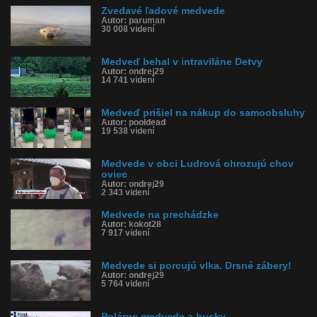
Zvedavé ľadové medvede
Autor: paruman
30 008 videní
Medveď behal v intraviláne Detvy
Autor: ondrej29
14 741 videní
Medveď prišiel na nákup do samoobsluhy
Autor: pooldead
19 538 videní
Medvede v obci Ludrová ohrozujú chov
oviec
Autor: ondrej29
2 343 videní
Medvede na prechádzke
Autor: kokot28
7 917 videní
Medvede si porcujú vlka. Drsné zábery!
Autor: ondrej29
5 764 videní
Polárne medvede a husky