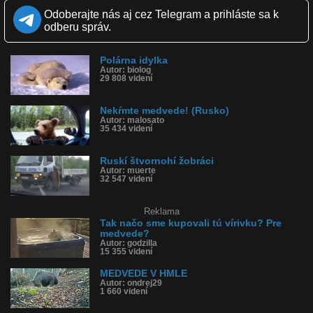
Zverejnené: 23.8.2025 13:15
Odoberajte nás aj cez Telegram a prihláste sa k
Krajina: Rumunsko 🇷🇴
odberu správ.
Páči sa: 100% (1 hlasov)
Obľúbené: 0
Komentárov: 1
Polárna idylka
Dľžka: 1:21
Autor: biolog
Kategória: cestovanie
29 808 videní
Tagy: medved, mrumunsko, transfagarasska magistrála, fagaras,
rumunsko
História sledovanosti videa:
Nekŕmte medvede! (Rusko)
Autor: malosato
35 434 videní
Ruskí štvornohí žobráci
Autor: muerte
32 547 videní
Reklama
Tak načo sme kupovali tú vírivku? Pre
medvede?
Autor: godzilla
15 355 videní
MEDVEDE V HMLE
Autor: ondrej29
1 660 videní