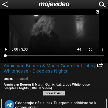
Armin van Buuren & Martin Garrix feat. Libby
Whitehouse - Sleepless Nights
janok5
7 videní
Armin van Buuren & Martin Garrix feat. Libby Whitehouse -
Sleepless Nights (Official Video)
zobraziť viac ↓
Kvalita:
Full HD
HD
NQ
LQ
Zverejnené: 31.8.2025 11:29
Odoberajte nás aj cez Telegram a prihláste sa k
Páči sa: 0% (0 hlasov)
odberu správ.
Obľúbené: 0