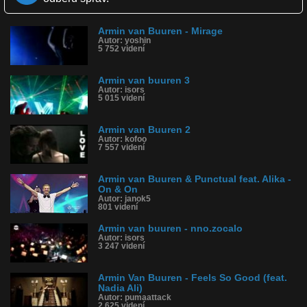
Komentárov: 0
Dľžka: 3:00
Armin van Buuren - Mirage
Kategória: hudba
Autor: yoshin
Tagy: armin van buuren & martin garrix feat. libby whitehouse, -
5 752 videní
sleepless nights
História sledovanosti videa:
Armin van buuren 3
Autor: isors
5 015 videní
Armin van Buuren 2
Autor: kofoo
7 557 videní
Armin van Buuren & Punctual feat. Alika -
On & On
Autor: janok5
801 videní
Armin van buuren - nno.zocalo
Autor: isors
3 247 videní
Armin Van Buuren - Feels So Good (feat.
Nadia Ali)
Autor: pumaattack
2 625 videní