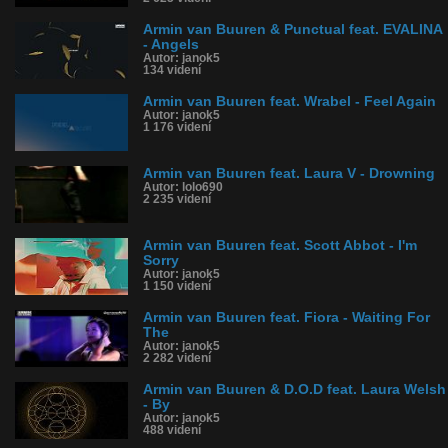
Armin van Buuren & Punctual feat. EVALINA
- Angels
Autor: janok5
134 videní
Armin van Buuren feat. Wrabel - Feel Again
Autor: janok5
1 176 videní
Armin van Buuren feat. Laura V - Drowning
Autor: lolo690
2 235 videní
Armin van Buuren feat. Scott Abbot - I'm
Sorry
Autor: janok5
1 150 videní
Armin van Buuren feat. Fiora - Waiting For
The
Autor: janok5
2 282 videní
Armin van Buuren & D.O.D feat. Laura Welsh
- By
Autor: janok5
488 videní