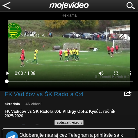
Reklama
FK Vadičov vs ŠK Radoľa 0:4
skradola
46 videní
FK Vadičov vs ŠK Radoľa 0:4, VII.ligy ObFZ Kysúc, ročník
2025/2026
zobraziť viac ↓
Kvalita:
NQ
LQ
Zverejnené: 16.10.2025 14:28
Odoberajte nás aj cez Telegram a prihláste sa k
Krajina: Slovensko 🇸🇰