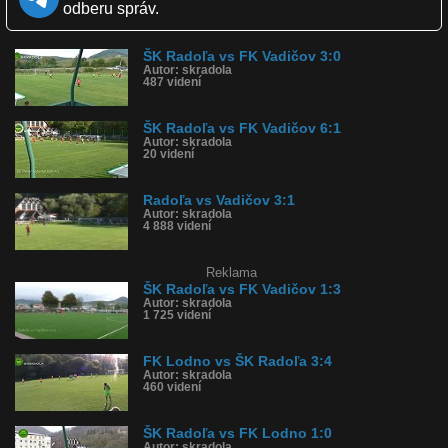
odberu správ.
Páči sa: 100% (2 hlasov)
Obľúbené: 0
Komentárov: 0
ŠK Radoľa vs FK Vadičov 3:0
Dľžka: 1:38
Autor: skradola
Kategória: športy
487 videní
Tagy: skradola, futbalvradoli, skmuzi, radola, futbal, sport,
slovensko
História sledovanosti videa:
ŠK Radoľa vs FK Vadičov 6:1
Autor: skradola
20 videní
Radoľa vs Vadičov 3:1
Autor: skradola
4 888 videní
Reklama
ŠK Radoľa vs FK Vadičov 1:3
Autor: skradola
1 725 videní
FK Lodno vs ŠK Radoľa 3:4
Autor: skradola
460 videní
ŠK Radoľa vs FK Lodno 1:0
Autor: skradola