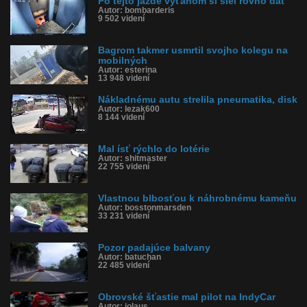
Po tejto jazde výťahom si šiel rovno dať
Autor: bombarderis
9 502 videní
Bagrom takmer usmrtil svojho kolegu na
mobilných
Autor: esterina
13 948 videní
Nákladnému autu strelila pneumatika, disk
Autor: lezak600
8 144 videní
Mal ísť rýchlo do lotérie
Autor: shitmaster
22 755 videní
Vlastnou blbosťou k náhrobnému kameňu
Autor: bosstonmarsden
33 231 videní
Pozor padajúce balvany
Autor: batuchan
22 485 videní
Obrovské šťastie mal pilot na IndyCar
Autor: jolaus