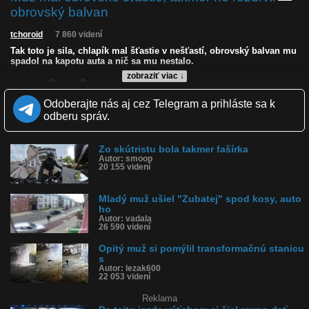
obrovský balvan
tchoroid
7 860 videní
Tak toto je sila, chlapík mal šťastie v nešťastí, obrovský balvan mu
spadol na kapotu auta a nič sa mu nestalo.
zobraziť viac ↓
Kvalita:
NQ
LQ
Zverejnené: 14.11.2025 20:07
Odoberajte nás aj cez Telegram a prihláste sa k
Páči sa: 87% (15 hlasov)
odberu správ.
Obľúbené: 1
Komentárov: 13
Dľžka: 0:36
Zo skútristu bola takmer fašírka
Kategória: šokujúce
Autor: smoop
Tagy: balvan, skala spadla, zrútila, zosuv, šťastie v nešťastí,
20 155 videní
obrovský balvan na kapote, skoro ho privalilo
História sledovanosti videa:
Mladý muž ušiel "Zubatej" spod kosy, auto
ho
Autor: vadala
26 590 videní
Opitý muž si pomýlil transformačnú stanicu
s
Autor: lezak600
22 053 videní
Reklama