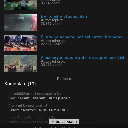
9 704 videní
Bol to jeho šťastný deň
Autor: foprint
23 997 videní
Skoro ho namotal bežiaci motor, hrobárovi
Autor: tchoroid
27 458 videní
A máme po novom aute, no aspoň sme živí
Autor: tchoroid
23 188 videní
Reklama
Komentáre (13)
marek002 pred 8 mesiacmi a 3 t
Kvôli takému starému autu plače?
fau pred 8 mesiacmi a 3 t
Preco nenatocili aj muza z auta ?
slovo6 pred 8 mesiacmi a 3 t
zobraziť viac ↓
nemal by ten meteorit viesť v zadu???