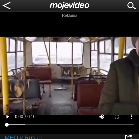
Reklama
MHD v Rusku