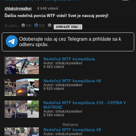
shlukskywalker
6 646 videní
Ďalšia nedeľná porcia WTF videí! Svet je naozaj pestrý!
Kvalita:
HD
NQ
LQ
zobraziť viac ↓
Zverejnené: 7.12.2025 16:16
Páči sa: 20% (15 hlasov)
Odoberajte nás aj cez Telegram a prihláste sa k
Obľúbené: 1
odberu správ.
Komentárov: 4
Dľžka: 1:23
Kategória: zábavné
Nedeľná WTF kompilácia
Tagy: wtf, kompilácia, čudáci, čudák, podivín, len wtf, wtf videá
Autor: shlukskywalker
História sledovanosti videa:
9 463 videní
Nedeľná WTF kompilácia #8
Autor: shlukskywalker
6 920 videní
Nedeľná WTF kompilácia #10 - CHYBA V
MATRIXE
Autor: shlukskywalker
8 584 videní
Reklama
Nedeľná WTF kompilácia #9
Autor: shlukskywalker