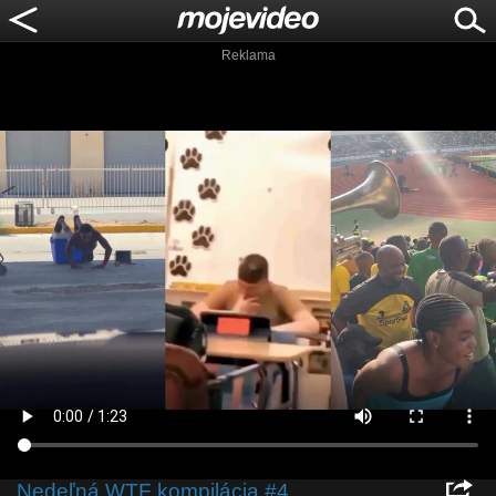
Reklama
Nedeľná WTF kompilácia #4