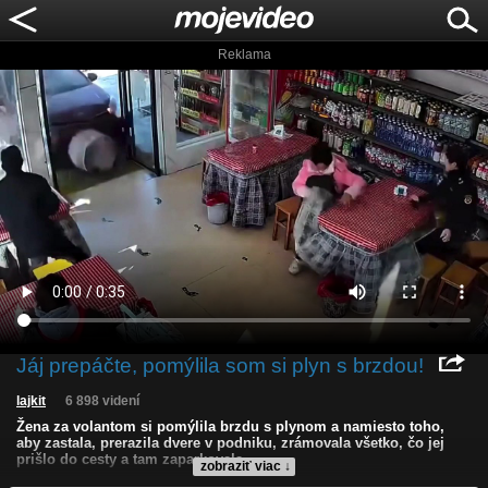
Reklama
Jáj prepáčte, pomýlila som si plyn s brzdou!
lajkit
6 898 videní
Žena za volantom si pomýlila brzdu s plynom a namiesto toho,
aby zastala, prerazila dvere v podniku, zrámovala všetko, čo jej
prišlo do cesty a tam zaparkovala.
zobraziť viac ↓