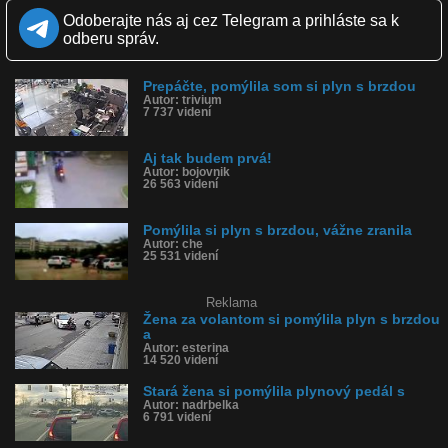
Kvalita:
Full HD
HD
NQ
LQ
Odoberajte nás aj cez Telegram a prihláste sa k
Zverejnené: 22.1.2026 19:28
odberu správ.
Páči sa: 50% (12 hlasov)
Obľúbené: 0
Komentárov: 15
Prepáčte, pomýlila som si plyn s brzdou
Dľžka: 0:35
Autor: trivium
Kategória: auto-moto
7 737 videní
Tagy: brzda, plyn, pomýlila sa, havarovala, nehoda, fail,
zaparkovala, podnik, zrámovala ľudí
História sledovanosti videa:
Aj tak budem prvá!
Autor: bojovnik
26 563 videní
Pomýlila si plyn s brzdou, vážne zranila
Autor: che
25 531 videní
Reklama
Žena za volantom si pomýlila plyn s brzdou
a
Autor: esterina
14 520 videní
Stará žena si pomýlila plynový pedál s
Autor: nadrbelka
6 791 videní