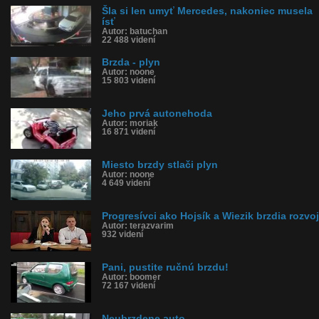
Šla si len umyť Mercedes, nakoniec musela
ísť
Autor: batuchan
22 488 videní
Brzda - plyn
Autor: noone
15 803 videní
Jeho prvá autonehoda
Autor: moriak
16 871 videní
Miesto brzdy stlači plyn
Autor: noone
4 649 videní
Progresívci ako Hojsík a Wiezik brzdia rozvoj
Autor: terazvarim
932 videní
Pani, pustite ručnú brzdu!
Autor: boomer
72 167 videní
Neubrzdene auto