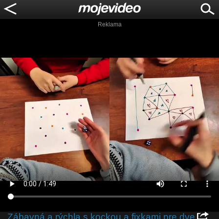
Reklama
Zábavná a rýchla s kockou a fixkami pre dve