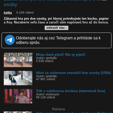
osoby
katka
6 109 videní
Zábavná hra pre dve osoby, pri ktorej potrebujete len kocku, papier
a fixy. Nezaberie veľa času a zaručí vám napínavú hru až do konca.
zobraziť viac ↓
Kvalita:
NQ
LQ
Zverejnené: 6.2.2026 18:08
Odoberajte nás aj cez Telegram a prihláste sa k
Páči sa: 90% (29 hlasov)
odberu správ.
Obľúbené: 12
Komentárov: 24
Dľžka: 1:49
Moja zlatá piješ! Nie ty piješ!
Kategória: zábavné
Autor: godzilla
Tagy: kocka, hra, hra pre dvoch, papier, tvary, hra na papieri, hra
5 938 videní
pre deti
História sledovanosti videa:
Idiot za volantom zmrzačil dve osoby (USA)
Autor: godzilla
47 887 videní
Trik s rubikovou kockou (talentová šou)
Autor: malosato
96 128 videní
Reklama