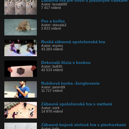
Zábavná hra pre troch s prázdnymi fľaškami
Autor: lezak600
7 417 videní
Pes a kočka
Autor: otavala2
2 833 videní
Ruská zábavná spoločenská hra
Autor: mymo
43 283 videní
Dokonalá ilúzia s kockou
Autor: bull30
42 533 videní
Rubiková kocka -žonglovanie
Autor: peter69
11 717 videní
Zábavná spoločenská hra s metlami
Autor: zork
14 970 videní
Zábavná bojová stolová hra s plechovkami
Autor: luda