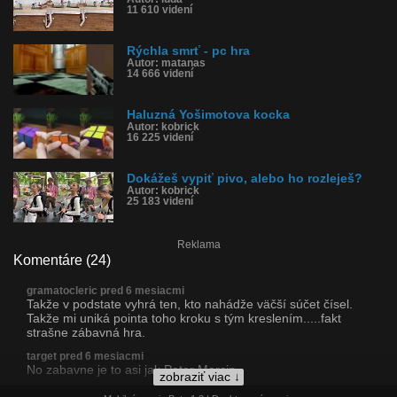
11 610 videní
Rýchla smrť - pc hra
Autor: matanas
14 666 videní
Haluzná Yošimotova kocka
Autor: kobrick
16 225 videní
Dokážeš vypiť pivo, alebo ho rozleješ?
Autor: kobrick
25 183 videní
Reklama
Komentáre (24)
gramatocleric pred 6 mesiacmi
Takže v podstate vyhrá ten, kto nahádže väčší súčet čísel.
Takže mi uniká pointa toho kroku s tým kreslením.....fakt
strašne zábavná hra.
target pred 6 mesiacmi
No zabavne je to asi jak Peter Marcin
zobraziť viac ↓
strcprstskzrit pred 6 mesiacmi