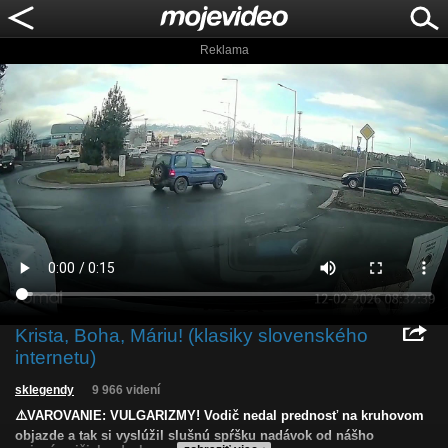
Reklama
Krista, Boha, Máriu! (klasiky slovenského
internetu)
sklegendy
9 966 videní
⚠️VAROVANIE: VULGARIZMY! Vodič nedal prednosť na kruhovom
objazde a tak si vyslúžil slušnú spŕšku nadávok od nášho