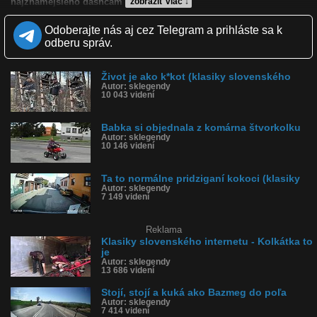
najznámejšieho dashcam influencera.
zobraziť viac ↓
Kvalita:
HD
NQ
LQ
Odoberajte nás aj cez Telegram a prihláste sa k
Zverejnené: 15.2.2026 19:25
odberu správ.
Krajina: Slovensko 🇸🇰
Páči sa: 15% (41 hlasov)
Obľúbené: 1
Život je ako k*kot (klasiky slovenského
Komentárov: 55
Autor: sklegendy
Dľžka: 0:15
10 043 videní
Kategória: auto-moto
Tagy: kruhový objazd, na kruhovom objazde, nedal prednosť,
dashcam, klasiky slovenského internetu, sk legendy, legendy
Babka si objednala z komárna štvorkolku
slovenského internetu, sklegendy, kde kukáš ty kokot, slovensko
Autor: sklegendy
10 146 videní
História sledovanosti videa:
Ta to normálne pridziganí kokoci (klasiky
Autor: sklegendy
7 149 videní
Reklama
Klasiky slovenského internetu - Kolkátka to
je
Autor: sklegendy
13 686 videní
Stojí, stojí a kuká ako Bazmeg do poľa
Autor: sklegendy
7 414 videní