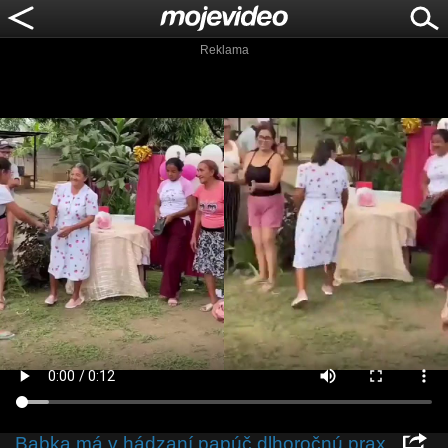
Reklama
Babka má v hádzaní papúč dlhoročnú prax