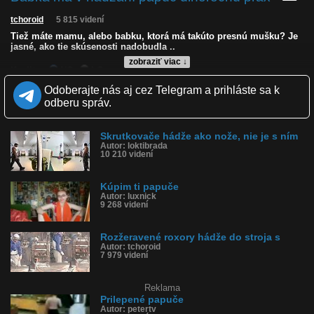
tchoroid
5 815 videní
Tiež máte mamu, alebo babku, ktorá má takúto presnú mušku? Je
jasné, ako tie skúsenosti nadobudla ..
zobraziť viac ↓
Kvalita:
NQ
LQ
Zverejnené: 19.5.2026 11:12
Odoberajte nás aj cez Telegram a prihláste sa k
Páči sa: 91% (23 hlasov)
odberu správ.
Obľúbené: 1
Komentárov: 11
Dľžka: 0:12
Skrutkovače hádže ako nože, nie je s ním
Kategória: zábavné
Autor: loktibrada
Tagy: hádže papuče, presná trefa, babka športovkyňa, papuče po
10 210 videní
deťoch, šľapky po deťoch
História sledovanosti videa:
Kúpim ti papuče
Autor: luxnick
9 268 videní
Rozžeravené roxory hádže do stroja s
Autor: tchoroid
7 979 videní
Reklama
Prilepené papuče
Autor: petertv