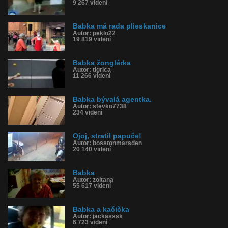
9 267 videní
Babka má rada plieskanice
Autor: peklo22
19 819 videní
Babka žonglérka
Autor: tigrica
11 266 videní
Babka bývalá agentka.
Autor: stevko7738
234 videní
Ojoj, stratil papuče!
Autor: bosstonmarsden
20 140 videní
Babka
Autor: zoltana
55 617 videní
Babka a kačička
Autor: jackasssk
6 723 videní