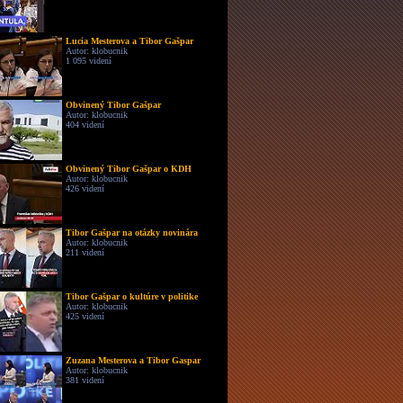
Lucia Mesterova a Tibor Gašpar
Autor: klobucnik
1 095 videní
Obvinený Tibor Gašpar
Autor: klobucnik
404 videní
Obvinený Tibor Gašpar o KDH
Autor: klobucnik
426 videní
Tibor Gašpar na otázky novinára
Autor: klobucnik
211 videní
Tibor Gašpar o kultúre v politike
Autor: klobucnik
425 videní
Zuzana Mesterova a Tibor Gaspar
Autor: klobucnik
381 videní