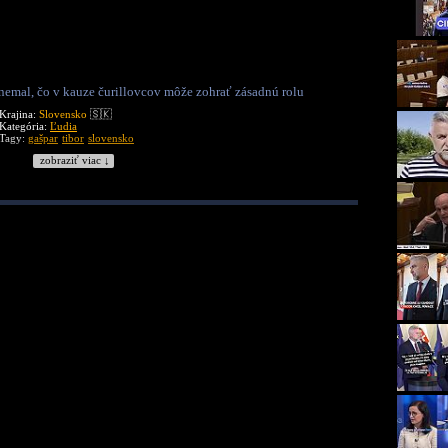
 nemal, čo v kauze čurillovcov môže zohrať zásadnú rolu
Krajina:
Slovensko
🇸🇰
Kategória:
Ľudia
Tagy:
gašpar
tibor
slovensko
zobraziť viac ↓