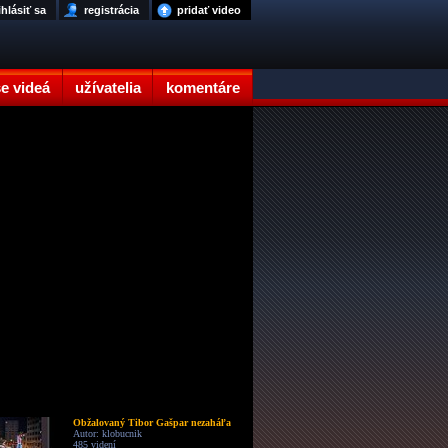
ihlásiť sa
registrácia
pridať video
e videá
užívatelia
komentáre
Obžalovaný Tibor Gašpar nezaháľa
Autor: klobucnik
485 videní