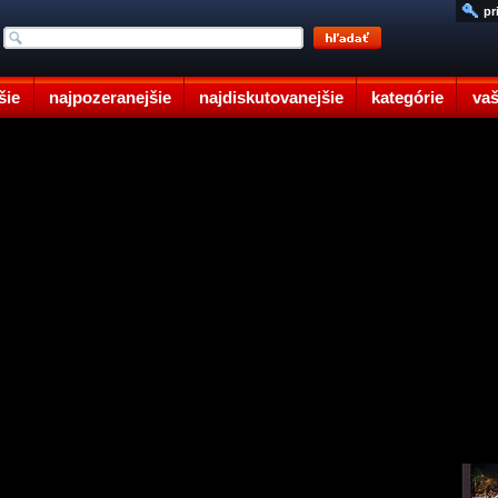
pr
šie
najpozeranejšie
najdiskutovanejšie
kategórie
vaš