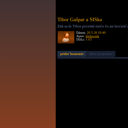
Tibor Gašpar a SISka
Zdá sa že Tibor povedal niečo čo asi hovoriť
Dátum:
20.5.26 10:40
Autor:
klobucnik
Dĺžka:
1:03
pridať komentár
filter príspevkov