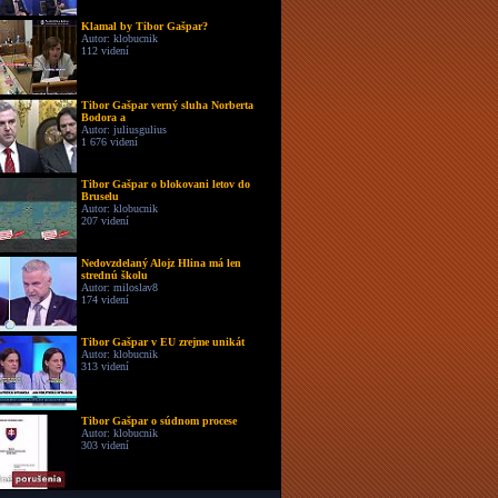
Klamal by Tibor Gašpar?
Autor: klobucnik
112 videní
Tibor Gašpar verný sluha Norberta
Bodora a
Autor: juliusgulius
1 676 videní
Tibor Gašpar o blokovani letov do
Bruselu
Autor: klobucnik
207 videní
Nedovzdelaný Alojz Hlina má len
strednú školu
Autor: miloslav8
174 videní
Tibor Gašpar v EU zrejme unikát
Autor: klobucnik
313 videní
Tibor Gašpar o súdnom procese
Autor: klobucnik
303 videní