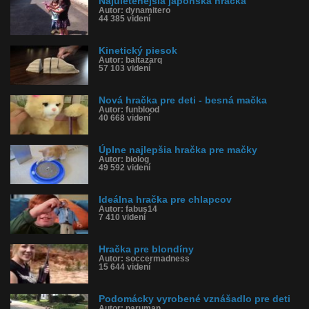
Najuletenejšia japonská hračka
Autor: dynamitero
44 385 videní
Kinetický piesok
Autor: baltazarq
57 103 videní
Nová hračka pre deti - besná mačka
Autor: funblood
40 668 videní
Úplne najlepšia hračka pre mačky
Autor: biolog
49 592 videní
Ideálna hračka pre chlapcov
Autor: fabus14
7 410 videní
Hračka pre blondíny
Autor: soccermadness
15 644 videní
Podomácky vyrobené vznášadlo pre deti
Autor: paruman