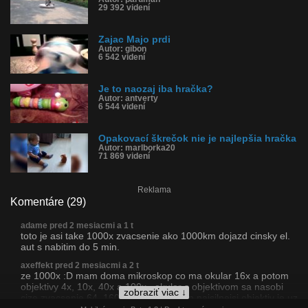
29 392 videní
Zajac Majo prdi
Autor: gibon
6 542 videní
Je to naozaj iba hračka?
Autor: antverty
6 544 videní
Opakovací škrečok nie je najlepšia hračka
Autor: marlborka20
71 869 videní
Reklama
Komentáre (29)
adame pred 2 mesiacmi a 1 t
toto je asi take 1000x zvacsenie ako 1000km dojazd cinsky el.
aut s nabitim do 5 min.
axeffekt pred 2 mesiacmi a 2 t
ze 1000x :D mam doma mikroskop co ma okular 16x a potom
objektivy 4x, 10x, 40x a 100x.. okular s objektivom sa nasobi
zobraziť viac ↓
cize zvacsenie 64, 160, 400 a 1600. ten najsilnejsi objektiv je uz