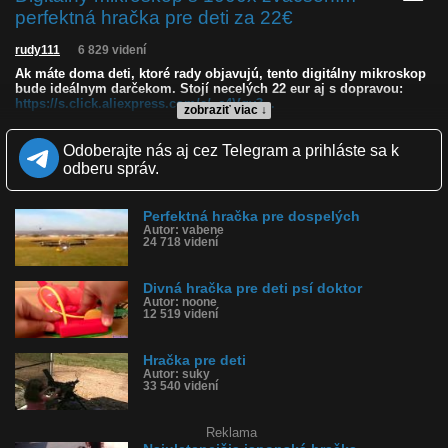
perfektná hračka pre deti za 22€
rudy111
6 829 videní
Ak máte doma deti, ktoré rady objavujú, tento digitálny mikroskop
bude ideálnym darčekom. Stojí necelých 22 eur aj s dopravou:
https://s.click.aliexpress.com/e/_c4Vqy3...
zobraziť viac ↓
Kvalita:
HD
NQ
LQ
Odoberajte nás aj cez Telegram a prihláste sa k
Zverejnené: 20.5.2026 15:46
odberu správ.
Krajina: Čína 🇨🇳
Páči sa: 85% (13 hlasov)
Obľúbené: 5
Perfektná hračka pre dospelých
Komentárov: 29
Autor: vabene
Dľžka: 0:23
24 718 videní
Kategória: veda a technika
Tagy: hračka, mikroskop, aliexpress, čína, digitálny mikroskop,
zväčšenie, veda, spoznávanie
Divná hračka pre deti psí doktor
História sledovanosti videa:
Autor: noone
12 519 videní
Hračka pre deti
Autor: suky
33 540 videní
Reklama