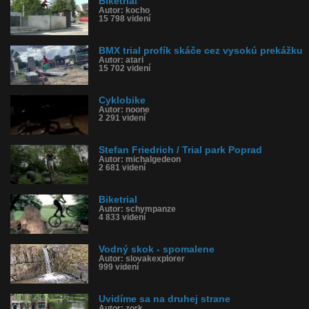
Biketrial
Autor: kocho
15 798 videní
BMX trial profík skáče cez vysokú prekážku
Autor: atari
15 702 videní
Cyklobike
Autor: noone
2 291 videní
Stefan Friedrich / Trial park Poprad
Autor: michalgedeon
2 681 videní
Biketrial
Autor: schympanze
4 833 videní
Vodný skok - spomalene
Autor: slovakexplorer
999 videní
Uvidíme sa na druhej strane
Autor: zork