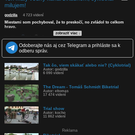
milujem!
godzilla
4 723 videní
Miestami som pochyboval, že to preskočí, no zvládol to celkom
hravo.
zobraziť viac ↓
Kvalita:
NQ
LQ
Zverejnené: 21.5.2026 12:57
Odoberajte nás aj cez Telegram a prihláste sa k
Páči sa: 91% (32 hlasov)
odberu správ.
Obľúbené: 4
Komentárov: 4
Dľžka: 0:20
Tak čo, viem skákať alebo nie? (Cyklotrial)
Kategória: športy
Autor: godzilla
Tagy: cyklo trial, cyklotrialový skok, preskočil vodu, malý kanál
6 090 videní
zvládnem, cyklotrial, náročný šport
História sledovanosti videa:
The Dream - Tomáš Schmidt Biketrial
Autor: eltomas
17 474 videní
Trial show
Autor: kocho
11 862 videní
Reklama