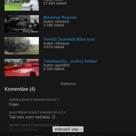
17 944 videní
Biketrial Poprad
Autor: eltomas
3 188 videní
Tomáš Schmidt Bike trial
Autor: eltomas
3 674 videní
Tatralandia - vodný futbal
Autor: jajo1005
5 345 videní
Reklama
Komentáre (4)
wahiro pred 2 mesiacmi a 2 t
frajer
psych0pat pred 2 mesiacmi a 2 t
Tak toto som nečakal :D
ptaah3 pred 2 mesiacmi a 2 t
zobraziť viac ↓
dusu presekou ..