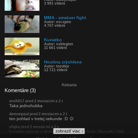
3 991 videní
MMA - amatuer fight
Autor: escapee
4 707 videní
Kuriatko
Autor: svklegion
11 661 videní
Hostina zrýchlene
Autor: tozobor
12 721 videní
Reklama
Komentáre (3)
msi5017 pred 2 mesiacmi a 2 t
Taka jednohubka
demonpaul pred 2 mesiacmi a 2 t
ten pohlad v tretej sekunde :D :D
efajka pred 2 mesiacmi a 2 t
zobraziť viac ↓
kuriatko seruce v dome nasilu vlezie do huby šteniatku,fakt
invazivne a može za to pes?to je ako v europe,naseru sa sem