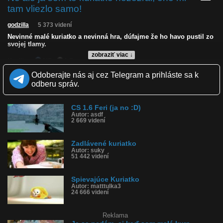
tam vliezlo samo!
godzilla
5 373 videní
Nevinné malé kuriatko a nevinná hra, dúfajme že ho havo pustil zo
svojej tlamy.
zobraziť viac ↓
Kvalita:
NQ
LQ
Zverejnené: 21.5.2026 15:23
Odoberajte nás aj cez Telegram a prihláste sa k
Páči sa: 82% (17 hlasov)
odberu správ.
Obľúbené: 4
Komentárov: 3
Dľžka: 0:10
CS 1.6 Feri (ja no :D)
Kategória: zvieratká
Autor: asdf
Tagy: vliezlo mi samo, nevinná hra, nevinné kuriatko, kuriatko v
2 669 videní
papuli
História sledovanosti videa:
Zadlávené kuriatko
Autor: suky
51 442 videní
Spievajúce Kuriatko
Autor: matttulka3
24 666 videní
Reklama