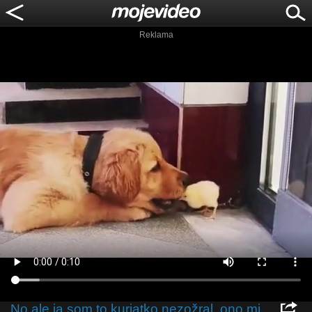
Reklama
No ale ja som to kuriatko nezožral, ono mi