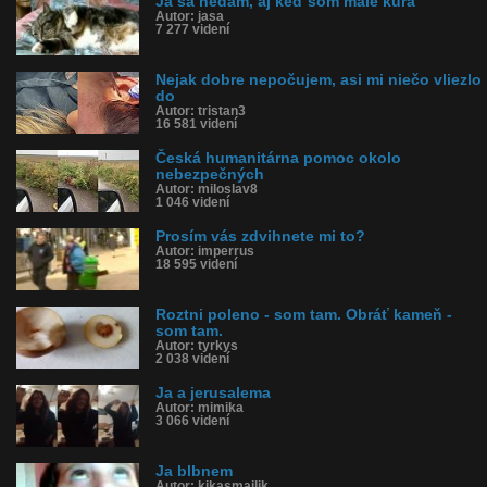
Ja sa nedám, aj keď som malé kura
Autor: jasa
7 277 videní
Nejak dobre nepočujem, asi mi niečo vliezlo
do
Autor: tristan3
16 581 videní
Česká humanitárna pomoc okolo
nebezpečných
Autor: miloslav8
1 046 videní
Prosím vás zdvihnete mi to?
Autor: imperrus
18 595 videní
Roztni poleno - som tam. Obráť kameň -
som tam.
Autor: tyrkys
2 038 videní
Ja a jerusalema
Autor: mimika
3 066 videní
Ja blbnem
Autor: kikasmajlik