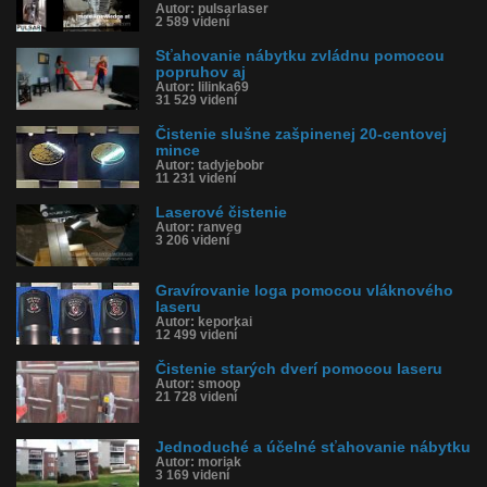
Obľúbené: 3
Autor: pulsarlaser
Komentárov: 13
2 589 videní
Dľžka: 0:52
Kategória: veda a technika
Sťahovanie nábytku zvládnu pomocou
Tagy: nábytok, laser, čistenie nábytku, reštaurátori, historické kusy
popruhov aj
Autor: lilinka69
História sledovanosti videa:
31 529 videní
Čistenie slušne zašpinenej 20-centovej
mince
Autor: tadyjebobr
11 231 videní
Laserové čistenie
Autor: ranveg
3 206 videní
Gravírovanie loga pomocou vláknového
laseru
Autor: keporkai
12 499 videní
Čistenie starých dverí pomocou laseru
Autor: smoop
21 728 videní
Jednoduché a účelné sťahovanie nábytku
Autor: moriak
3 169 videní