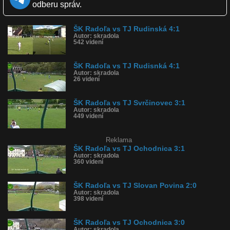
odberu správ.
Páči sa: 100% (2 hlasov)
Obľúbené: 0
Komentárov: 0
ŠK Radoľa vs TJ Rudinská 4:1
Dľžka: 1:27
Autor: skradola
Kategória: športy
542 videní
Tagy: tjrudinska, skradola, futbalvradoli, futbal, sport, slovensko
História sledovanosti videa:
ŠK Radoľa vs TJ Rudisnká 4:1
Autor: skradola
26 videní
ŠK Radoľa vs TJ Svrčinovec 3:1
Autor: skradola
449 videní
Reklama
ŠK Radoľa vs TJ Ochodnica 3:1
Autor: skradola
360 videní
ŠK Radoľa vs TJ Slovan Povina 2:0
Autor: skradola
398 videní
ŠK Radoľa vs TJ Ochodnica 3:0
Autor: skradola