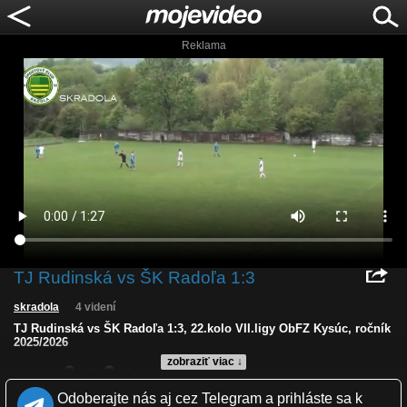
Reklama
TJ Rudinská vs ŠK Radoľa 1:3
skradola
4 videní
TJ Rudinská vs ŠK Radoľa 1:3, 22.kolo VII.ligy ObFZ Kysúc, ročník
2025/2026
zobraziť viac ↓
Kvalita:
NQ
LQ
Zverejnené: 24.5.2026 13:19
Odoberajte nás aj cez Telegram a prihláste sa k
Krajina: Slovensko 🇸🇰