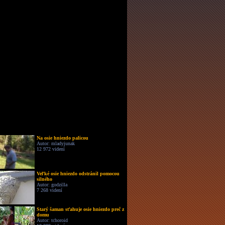
Na osie hniezdo palicou
Autor: mladyjunak
12 972 videní
Veľké osie hniezdo odstránil pomocou
silného
Autor: godzilla
7 268 videní
Starý šaman sťahuje osie hniezdo preč z
domu
Autor: tchoroid