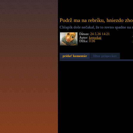
Podrž ma na rebríku, hniezdo zho
Chlapík dole nečakal, že to rovno spadne na 
Dátum:
24.5.26 14:21
Autor:
keporkai
Dĺžka:
0:06
pridať komentár
filter príspevkov