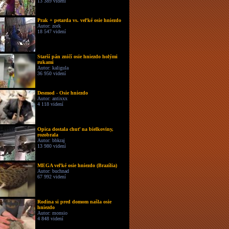
13 389 videní
Prak + petarda vs. veľké osie hniezdo
Autor: zork
18 547 videní
Starší pán zničí osie hniezdo holými
rukami
Autor: kaligula
36 950 videní
Desmod - Osie hniezdo
Autor: antixxx
4 118 videní
Opica dostala chuť na bielkoviny,
rozobrala
Autor: bbkraj
13 980 videní
MEGA veľké osie hniezdo (Brazília)
Autor: buchnad
67 992 videní
Rodina si pred domom našla osie
hniezdo
Autor: monsio
4 848 videní