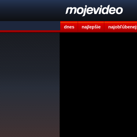
dnes
najlepšie
najobľúbenej