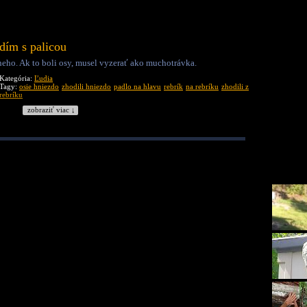
dím s palicou
neho. Ak to boli osy, musel vyzerať ako muchotrávka.
Kategória:
Ľudia
Tagy:
osie hniezdo
zhodili hniezdo
padlo na hlavu
rebrík
na rebríku
zhodili z
rebríku
zobraziť viac ↓