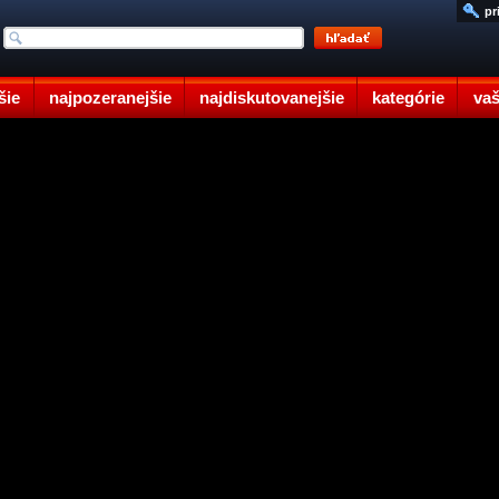
pr
šie
najpozeranejšie
najdiskutovanejšie
kategórie
vaš