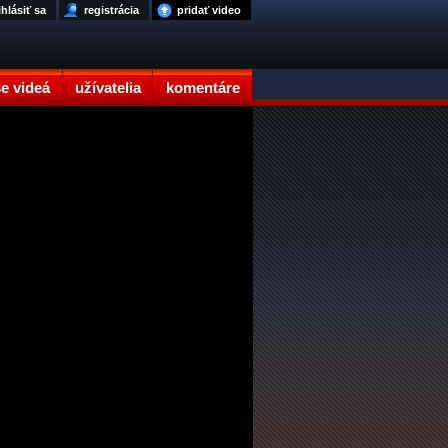
ihlásiť sa
registrácia
pridať video
e videá
užívatelia
komentáre