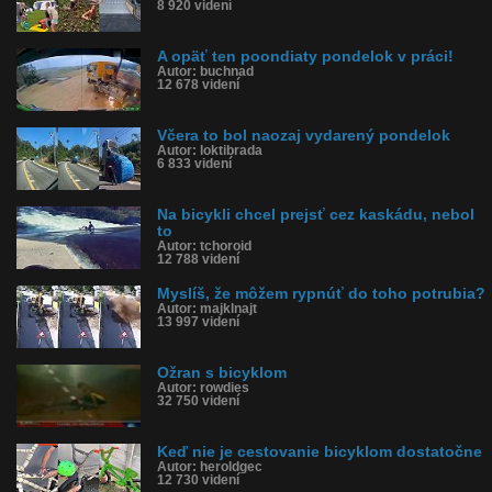
8 920 videní
A opäť ten poondiaty pondelok v práci!
Autor: buchnad
12 678 videní
Včera to bol naozaj vydarený pondelok
Autor: loktibrada
6 833 videní
Na bicykli chcel prejsť cez kaskádu, nebol
to
Autor: tchoroid
12 788 videní
Myslíš, že môžem rypnúť do toho potrubia?
Autor: majklnajt
13 997 videní
Ožran s bicyklom
Autor: rowdies
32 750 videní
Keď nie je cestovanie bicyklom dostatočne
Autor: heroldgec
12 730 videní