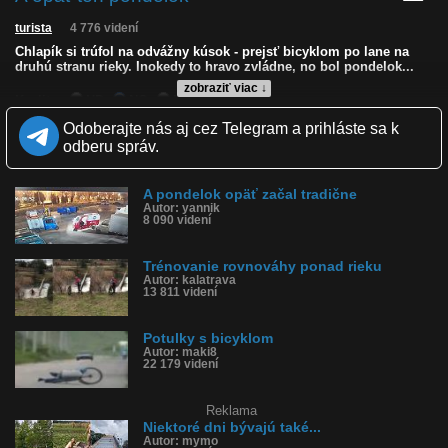
turista
4 776 videní
Chlapík si trúfol na odvážny kúsok - prejsť bicyklom po lane na
druhú stranu rieky. Inokedy to hravo zvládne, no bol pondelok...
zobraziť viac ↓
Kvalita:
HD
NQ
LQ
Zverejnené: 25.5.2026 14:28
Odoberajte nás aj cez Telegram a prihláste sa k
Páči sa: 92% (12 hlasov)
odberu správ.
Obľúbené: 1
Komentárov: 14
Dľžka: 0:10
A pondelok opäť začal tradične
Kategória: zábavné
Autor: yannik
Tagy: pondelok v práci, bicykel, bicyklom padol do rieky, spadol
8 090 videní
do rieky, zdrbal sa s bicyklom do vody, lane, lano
História sledovanosti videa:
Trénovanie rovnováhy ponad rieku
Autor: kalatrava
13 811 videní
Potulky s bicyklom
Autor: maki8
22 179 videní
Reklama
Niektoré dni bývajú také...
Autor: mymo