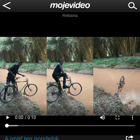
Reklama
A opäť ten pondelok