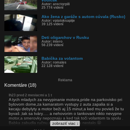
vodičák
Autor: arectorpili
25 774 videní
Ako žena z garáže s autom cúvala (Rusko)
Autor: vpiatoksapije
39 125 videní
Deti oligarchov v Rusku
Autor: intero
56 239 videní
Babička za volantom
Autor: romales
22 128 videní
Reklama
Komentáre (18)
lh23 pred 2 mesiacmi a 1 t
A tych mladych za nevypinanie motora,pride na parkovisko pri
bytovom dome,za kamaratom vystupy z auta zapalia si a
kecaju debylyty a motor beži aj 15 minut,a ked mu povieš že tu
byvaš ,tak sa tváry..... a nehovorim o tankovani nikto nevypne
motor,a smerovky nepoznaju a ked tak toči volantom ta spolu .
Babka zabudla ručnu,ešte sa to nikomu nestalo.😬
zobraziť viac ↓