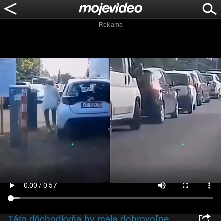
Reklama
Táto dôchodkyňa by mala dobrovoľne