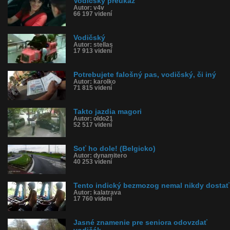
Vodičský preukaz
Autor: v4v
66 197 videní
Vodičský
Autor: stellas
17 913 videní
Potrebujete falošný pas, vodičský, či iný
Autor: karolko
71 815 videní
Takto jazdia magori
Autor: oldo21
52 517 videní
Soť ho dole! (Belgicko)
Autor: dynamitero
40 253 videní
Tento indický bezmozog nemal nikdy dostať
Autor: kalatrava
17 760 videní
Jasné znamenie pre seniora odovzdať