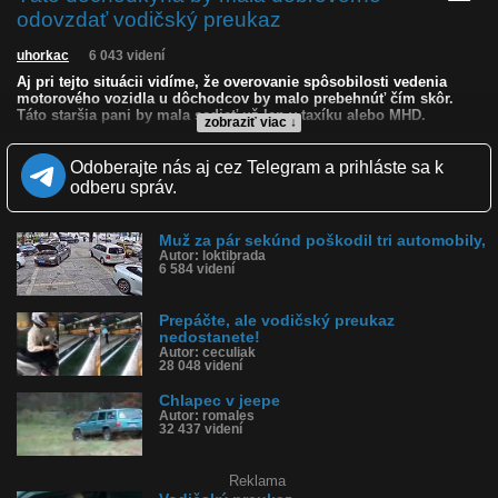
odovzdať vodičský preukaz
uhorkac
6 043 videní
Aj pri tejto situácii vidíme, že overovanie spôsobilosti vedenia
motorového vozidla u dôchodcov by malo prebehnúť čím skôr.
Táto staršia pani by mala sedieť už len v taxíku alebo MHD.
zobraziť viac ↓
Kvalita:
Zverejnené: 26.5.2026 16:45
Odoberajte nás aj cez Telegram a prihláste sa k
Páči sa: 90% (20 hlasov)
odberu správ.
Obľúbené: 2
Komentárov: 18
Dľžka: 0:57
Muž za pár sekúnd poškodil tri automobily,
Kategória: auto-moto
Autor: loktibrada
6 584 videní
Tagy: nespôsobilá dôchodkyňa, senilita za volantom, auto
zrolovalo dve nohy, žena za volantom, žene ušlo auto, ušlo jej
auto
Prepáčte, ale vodičský preukaz
História sledovanosti videa:
nedostanete!
Autor: ceculiak
28 048 videní
Chlapec v jeepe
Autor: romales
32 437 videní
Reklama