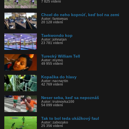
7 825 videní
Chcel do neho kopnúť, keď bol na zemi
Autor: fantomas
20 128 videní
Taekwondo kop
Autor: johnatan
23 781 videní
Turecký William Tell
Autor: mymo
49 955 videní
Kopačka do hlavy
Autor: nacnartin
42 769 videní
Neser seba, keď sa nepoznáš
Autor: trutnovka100
54 099 videní
Tak to bol teda ukážkový faul
Autor: zabozako
25 356 videní