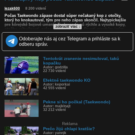
lezak600
8 200 videní
Počas Taekwondo zápase dostal súper nečakaný kop z otočky,
ktorý ho knokautoval, tým pre neho zápas skončil. Najtypickejšie
pre kórejské bojové umenie Taekwondo sú rýchle a vysoké kopy,
zobraziť viac ↓
otočky, výbušnosť, práca nôh a presnosť. Oproti mnohým iným
bojovým umeniam je taekwondo výrazne zamerané na kopacie
techniky – kopy na telo, hlavu, otočné kopy či skákavé techniky.
Odoberajte nás aj cez Telegram a prihláste sa k
odberu správ.
Kvalita:
Zverejnené: 28.5.2026 12:31
Krajina: Kórejská republika 🇰🇷
Tentokrát zranenie nesimuloval, takú
Páči sa: 94% (16 hlasov)
kopačku
Obľúbené: 1
Autor: godzilla
Komentárov: 7
22 730 videní
Dľžka: 0:09
Efektné taekwondo KO
Kategória: športy
Autor: keporkai
Tagy: kop, kopačka do hlavy, kopol do hlavy, kop do hlavy, zápas,
42 555 videní
taekwondo, bojové umenie, kórea, kórejská republika
História sledovanosti videa:
Pekne si ho počkal (Taekwondo)
Autor: majklnajt
32 212 videní
Reklama
Prečo žijú chlapi kratšie?
Autor: yannik