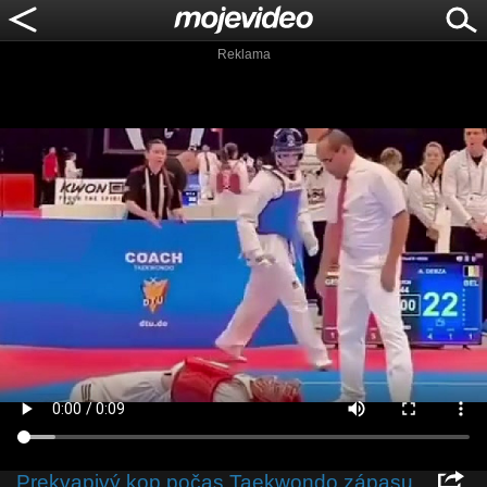
Reklama
Prekvapivý kop počas Taekwondo zápasu