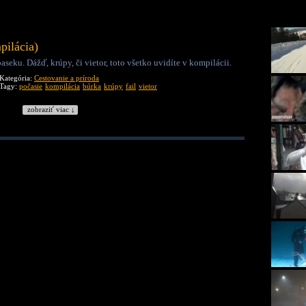
pilácia)
eku. Dážď, krúpy, či vietor, toto všetko uvidíte v kompilácii.
Kategória:
Cestovanie a príroda
Tagy:
počasie
kompilácia
búrka
krúpy
fail
vietor
zobraziť viac ↓