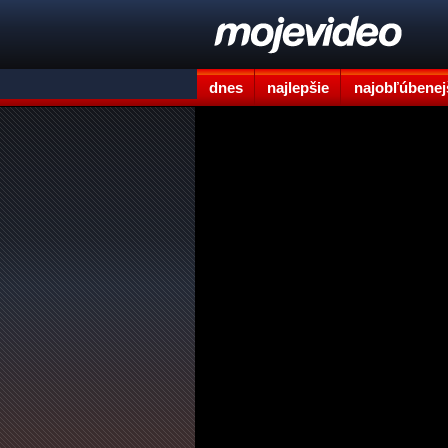
dnes
najlepšie
najobľúbenej