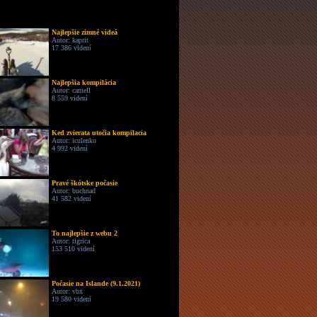
Najlepšie zimné videá
Autor: kaprit
17 386 videní
Najlepšia kompilácia
Autor: camell
8 559 videní
Ked zvierata utočia kompilacia
Autor: iculenko
4 992 videní
Pravé škótske počasie
Autor: buchnad
41 582 videní
To najlepšie z webu 2
Autor: tigrica
153 510 videní
Počasie na Islande (9.1.2021)
Autor: vbx
19 580 videní