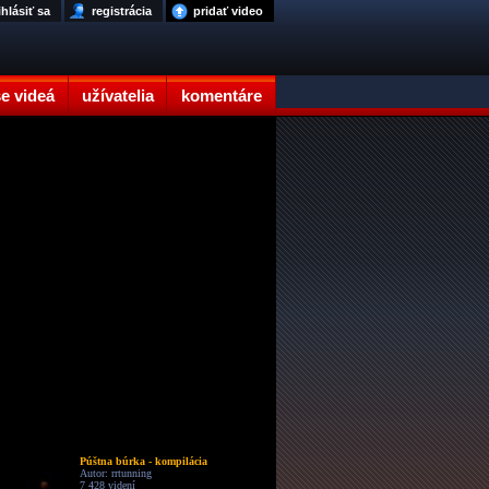
ihlásiť sa
registrácia
pridať video
e videá
užívatelia
komentáre
Púštna búrka - kompilácia
Autor: rrtunning
7 428 videní