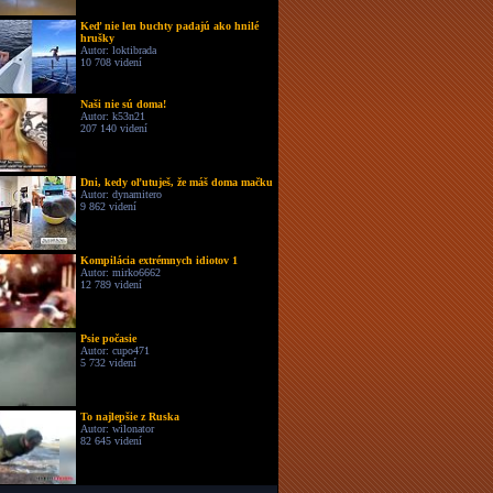
Keď nie len buchty padajú ako hnilé
hrušky
Autor: loktibrada
10 708 videní
Naši nie sú doma!
Autor: k53n21
207 140 videní
Dni, kedy oľutuješ, že máš doma mačku
Autor: dynamitero
9 862 videní
Kompilácia extrémnych idiotov 1
Autor: mirko6662
12 789 videní
Psie počasie
Autor: cupo471
5 732 videní
To najlepšie z Ruska
Autor: wilonator
82 645 videní