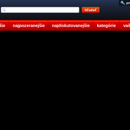
pr
šie
najpozeranejšie
najdiskutovanejšie
kategórie
vaš