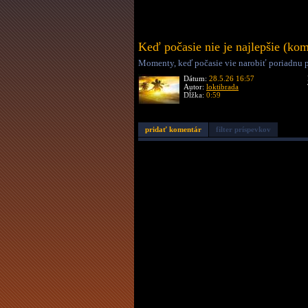
Keď počasie nie je najlepšie (kom
Momenty, keď počasie vie narobiť poriadnu pas
Dátum:
28.5.26 16:57
Autor:
loktibrada
Dĺžka:
0:59
pridať komentár
filter príspevkov