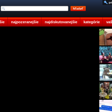
pr
šie
najpozeranejšie
najdiskutovanejšie
kategórie
vaš