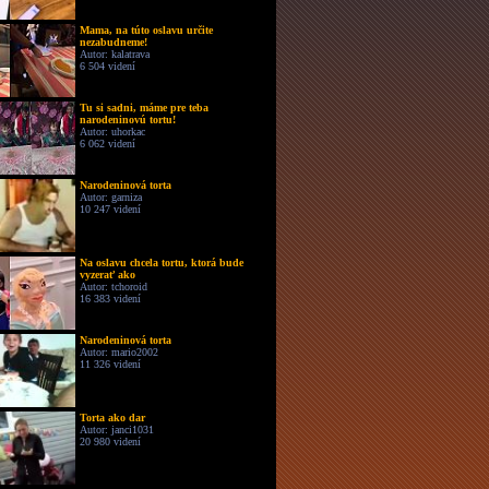
Mama, na túto oslavu určite
nezabudneme!
Autor: kalatrava
6 504 videní
Tu si sadni, máme pre teba
narodeninovú tortu!
Autor: uhorkac
6 062 videní
Narodeninová torta
Autor: garniza
10 247 videní
Na oslavu chcela tortu, ktorá bude
vyzerať ako
Autor: tchoroid
16 383 videní
Narodeninová torta
Autor: mario2002
11 326 videní
Torta ako dar
Autor: janci1031
20 980 videní