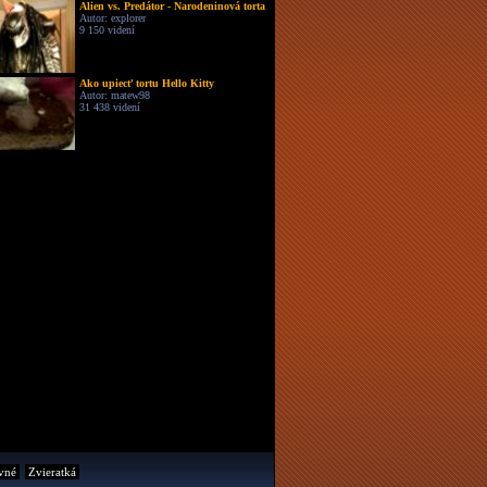
Alien vs. Predátor - Narodeninová torta
Autor: explorer
9 150 videní
Ako upiecť tortu Hello Kitty
Autor: matew98
31 438 videní
vné
Zvieratká