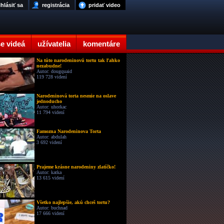
ihlásiť sa
registrácia
pridať video
e videá
užívatelia
komentáre
Na túto narodeninovú tortu tak ľahko
nezabudne!
Autor: dougquaid
119 728 videní
Narodeninová torta nesmie na oslave
jednoducho
Autor: uhorkac
11 794 videní
Famozna Narodeninova Torta
Autor: abdulah
3 692 videní
Prajeme krásne narodeniny zlatíčko!
Autor: katka
13 615 videní
Všetko najlepšie, akú chceš tortu?
Autor: buchnad
17 666 videní