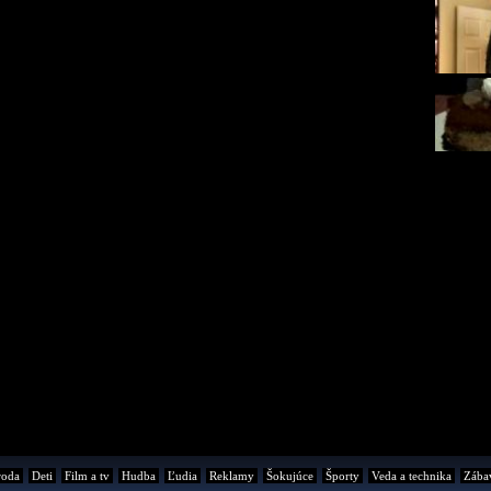
roda
Deti
Film a tv
Hudba
Ľudia
Reklamy
Šokujúce
Športy
Veda a technika
Zába