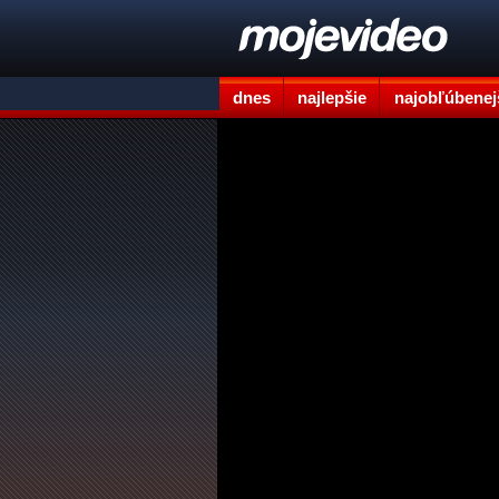
dnes
najlepšie
najobľúbenej