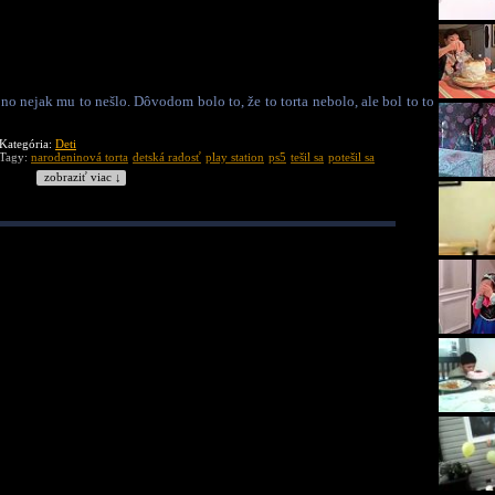
 no nejak mu to nešlo. Dôvodom bolo to, že to torta nebolo, ale bol to to
Kategória:
Deti
Tagy:
narodeninová torta
detská radosť
play station
ps5
tešil sa
potešil sa
zobraziť viac ↓