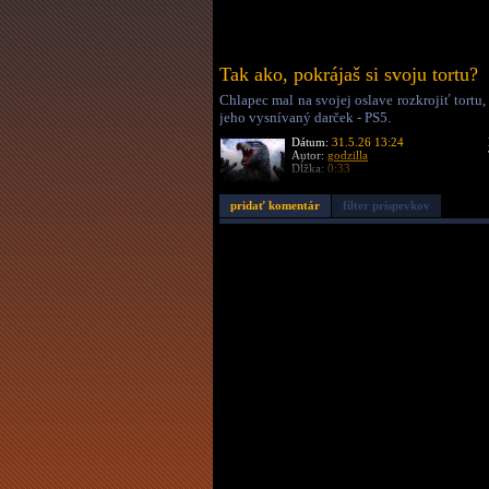
Tak ako, pokrájaš si svoju tortu?
Chlapec mal na svojej oslave rozkrojiť tortu,
jeho vysnívaný darček - PS5.
Dátum:
31.5.26 13:24
Autor:
godzilla
Dĺžka:
0:33
pridať komentár
filter príspevkov