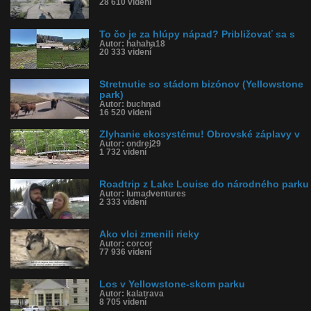
28 610 videní
yellowston, wayoming, usa, spojené štáty
História sledovanosti videa:
To čo je za hlúpy nápad? Približovať sa s
Autor: hahaha18
20 333 videní
Stretnutie so stádom bizónov (Yellowstone
park)
Autor: buchnad
16 520 videní
Zlyhanie ekosystému! Obrovské záplavy v
Autor: ondrej29
1 732 videní
Roadtrip z Lake Louise do národného parku
Autor: lumadventures
2 333 videní
Ako vlci zmenili rieky
Autor: corcor
77 936 videní
Los v Yellowstone-skom parku
Autor: kalatrava
8 705 videní