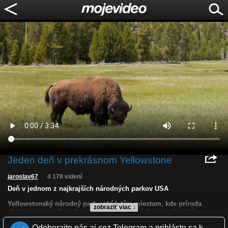
Jeden deň v prekrásnom Yellowstone
jaroslav67
4 178 videní
Deň v jednom z najkrajších národných parkov USA
Yellowstonský národný park patrí k tým miestam, kde príroda
zobraziť viac ↓
ukazuje svoju silu aj krásu naraz. Preslávili ho najmä gejzíry,
horúce pramene a bublajúce bahenné jazierka, ktoré vytvárajú
takmer nadpozemskú krajinu. Najznámejším symbolom parku je
Odoberajte nás aj cez Telegram a prihláste sa k