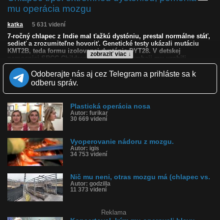
mu operácia mozgu
katka
5 631 videní
7-ročný chlapec z Indie mal ťažkú dystóniu, prestal normálne stáť,
sedieť a zrozumiteľne hovoriť. Genetické testy ukázali mutáciu
KMT2B, teda formu izolovanej dystónie DYT28. V detskej
zobraziť viac ↓
nemocnici SRCC Children’s Hospital v Bombaji mu urobili
operáciu - hlbokú mozgovú stimuláciu. Po zapnutí stimulátora sa
mu výrazne zlepšila reč, dokázal samostatne sedieť, skúšal sa
Odoberajte nás aj cez Telegram a prihláste sa k
postaviť a mimovoľné prudké pohyby rúk ustúpili.
odberu správ.
Dystónia je neurologická porucha pohybu, pri ktorej sa svaly
mimovoľne sťahujú. To môže spôsobovať krútenie časti tela,
opakované pohyby, tras alebo neprirodzené držanie tela. Môže byť
Plastická operácia nosa
bolestivá a často sa zhoršuje pri konkrétnom pohybe alebo
Autor: furikar
námahe.
30 669 videní
Nie je to obyčajný svalový kŕč. Problém vychádza z riadenia
pohybu v nervovom systéme. Príčina môže byť genetická,
následok iného ochorenia, úrazu, mozgovej príhody alebo
Vyoperovanie nádoru z mozgu.
niektorých liekov, ale u mnohých ľudí sa presná príčina nezistí.
Autor: igis
Liečba závisí od typu a rozsahu. Používajú sa najmä
34 753 videní
botulotoxínové injekcie do postihnutých svalov, lieky, fyzioterapia
a pri ťažších formách aj chirurgická liečba, napríklad hlboká
mozgová stimulácia.
Nič mu neni, otras mozgu má (chlapec vs.
Autor: godzilla
11 373 videní
Kvalita:
HD
NQ
LQ
Zverejnené: 13.6.2026 16:20
Krajina: India 🇮🇳
Reklama
Páči sa: 96% (28 hlasov)