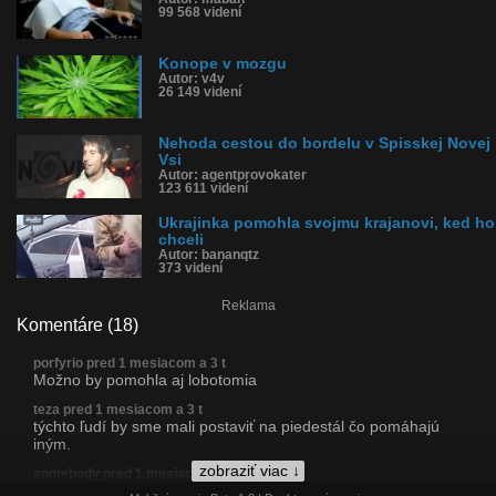
99 568 videní
Konope v mozgu
Autor: v4v
26 149 videní
Nehoda cestou do bordelu v Spisskej Novej
Vsi
Autor: agentprovokater
123 611 videní
Ukrajinka pomohla svojmu krajanovi, ked ho
chceli
Autor: bananqtz
373 videní
Reklama
Komentáre (18)
porfyrio pred 1 mesiacom a 3 t
Možno by pomohla aj lobotomia
teza pred 1 mesiacom a 3 t
týchto ľudí by sme mali postaviť na piedestál čo pomáhajú
iným.
zobraziť viac ↓
somebody pred 1 mesiacom a 3 t
čo incest pokazil, to doktor opravil :D