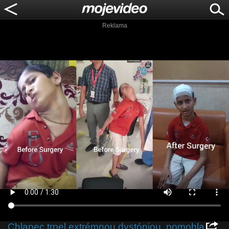
Reklama
Chlapec trpel extrémnou dystóniou, pomohla