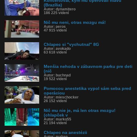
Koncertoval, kým mu operovali hlavu
Obľúbené: 2
(Brazília)
Komentárov: 18
Autor: dynamitero
Dľžka: 1:30
186 225 videní
Kategória: deti
Tagy: dystónia, operácia, mozog, operácia mozgu, mozgová
Nič mu neni, otras mozgu má!
stimulácia, mutácia, problémy s chodením, liečba, india
Autor: peros
47 915 videní
História sledovanosti videa:
Chlapec si "vychutnal" 8G
Autor: avokado
63 618 videní
Menšia nehoda v zábavnom parku pre deti
(nič
Autor: buchnad
19 522 videní
Pomocou anestetika vypol sám seba pred
operáciou
Autor: mieschocker
26 152 videní
Nič mu nie je, má len otras mozgu!
(chlapček v
Autor: marko55
21 194 videní
Chlapec na anestézii
Autor: maban