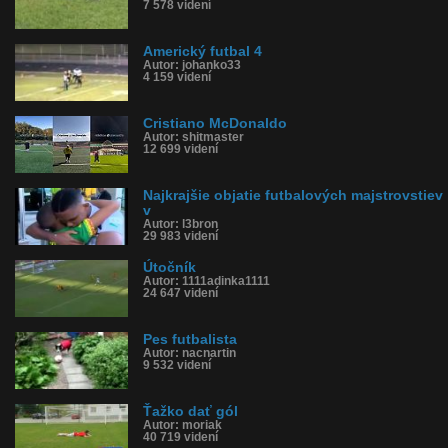
7 578 videní
Americký futbal 4
Autor: johanko33
4 159 videní
Cristiano McDonaldo
Autor: shitmaster
12 699 videní
Najkrajšie objatie futbalových majstrovstiev
v
Autor: l3bron
29 983 videní
Útočník
Autor: 1111adinka1111
24 647 videní
Pes futbalista
Autor: nacnartin
9 532 videní
Ťažko dať gól
Autor: moriak
40 719 videní