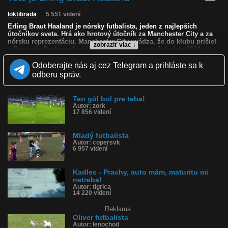
loktibrada
5 551 videní
Erling Braut Haaland je nórsky futbalista, jeden z najlepších
útočníkov sveta. Hrá ako hrotový útočník za Manchester City a za
nórsku reprezentáciu. Manchester City uvádza, že do klubu prišiel
zobraziť viac ↓
z Borussie Dortmund v júli 2022 a má zmluvu až do leta 2034.
Narodil sa 21. júla 2000 v Leedsi v Anglicku, ale reprezentuje
Odoberajte nás aj cez Telegram a prihláste sa k
Nórsko. Meria približne 195 cm, je ľavák a hráva s číslom 9.
odberu správ.
Je známy najmä tým, že dáva veľa gólov – vyniká silou,
rýchlosťou, zakončením a GRIMASAMI. Pred Manchester City hral
Ten gól bol pre teba!
za Bryne, Molde, Red Bull Salzburg a Borussiu Dortmund.
Autor: zork
17 856 videní
Kvalita:
NQ
LQ
Zverejnené: 24.6.2026 17:50
Mladý futbalista
Krajina: Nórsko 🇳🇴
Autor: copersvk
Páči sa: 64% (25 hlasov)
6 957 videní
Obľúbené: 2
Komentárov: 16
Dľžka: 1:01
Kadlec - Prachy, auto mám, maturitu mi
Kategória: športy
netreba!
Tagy: futbal, futbalista, nórsk futbalista, erling braut haaland,
Autor: tigrica
útočník, manchester city, nórsko
14 220 videní
História sledovanosti videa:
Reklama
Oliver futbalista
Autor: lenochod