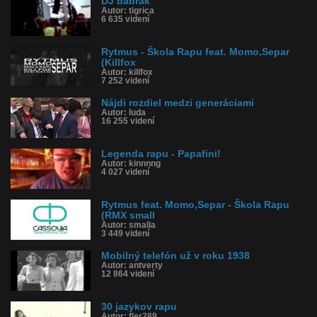
DJ babrák
Autor: tigrica
6 635 videní
Rytmus - Škola Rapu feat. Momo,Separ
(Killfox
Autor: killfox
7 252 videní
Nájdi rozdiel medzi generáciami
Autor: luda
16 255 videní
Legenda rapu - Papafini!
Autor: kinnnng
4 027 videní
Rytmus feat. Momo,Separ - Škola Rapu
(RMX small
Autor: smalla
3 449 videní
Mobilný telefón už v roku 1938
Autor: antverty
12 864 videní
30 jazykov rapu
Autor: fler289