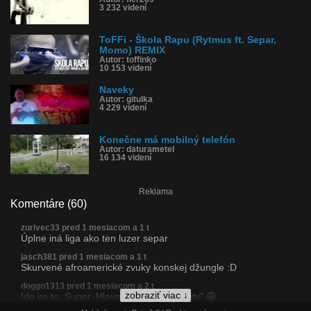
3 232 videní
ToFFi - Škola Rapu (Rytmus ft. Separ,
Momo) REMIX
Autor: toffinko
10 153 videní
Naveky
Autor: gitulka
4 229 videní
Konečne má mobilný telefón
Autor: daturametel
16 134 videní
Reklama
Komentáre (60)
zurivec33 pred 1 mesiacom a 1 t
Úplne iná liga ako ten luzer separ
jasch381 pred 1 mesiacom a 1 t
Skurvené afroamerické zvuky konskej džungle :D
doggo1313 pred 1 mesiacom a 2 t
zobraziť viac ↓
Ide im to. Super. Hlavne ten "zachripnuty" 😀