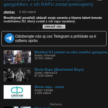
gangstríkov, z ich RAPU zostal prekvapený
uhorkac
6 353 videní
Brooklynskí povaľači ukázali svoje umenie a hlavne talent tomuto
mobilnému DJ, ktorý zostal z ich rapu vyvalený.
zobraziť viac ↓
Kvalita:
HD
NQ
LQ
Zverejnené: 24.6.2026 20:35
Odoberajte nás aj cez Telegram a prihláste sa k
Krajina: Spojené štáty, USA 🇺🇸
odberu správ.
Páči sa: 90% (30 hlasov)
Obľúbené: 1
Komentárov: 60
Mobilný DJ stretol na ulici starého gangstra,
Dľžka: 1:30
Autor: tchoroid
Kategória: hudba
15 201 videní
Tagy: talentovaní povaľači, brooklynské ulice plné umelcov,
spojené štáty, usa
História sledovanosti videa:
Škola Rapu (Backstreet Boys)
Autor: silence23
67 229 videní
Skola rapu - remix
Autor: smalla
3 259 videní
Reklama