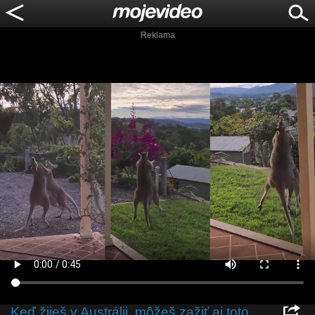
Reklama
Keď žiješ v Austrálii, môžeš zažiť aj toto