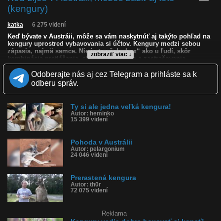
(kengury)
katka
6 275 videní
Keď bývate v Austráii, môže sa vám naskytnúť aj takýto pohľad na
kengury uprostred vybavovania si účtov. Kengury medzi sebou
zápasia, najmä samce. Nie je to však „box“ ako u ľudí, skôr
zobraziť viac ↓
kombinácia pretláčania, chytania, kopania a zastrašovania.
Najčastejšie bojujú pre postavenie v skupine a pre prístup k
samiciam. Veľký samec sa snaží ukázať, že je silnejší než ostatní.
Odoberajte nás aj cez Telegram a prihláste sa k
Preto majú dospelé samce často mohutný hrudník, ramená a
odberu správ.
predné končatiny.
Kvalita:
NQ
LQ
Ty si ale jedna veľká kengura!
Zverejnené: 25.6.2026 20:36
Autor: heminko
15 399 videní
Krajina: Austrália 🇦🇺
Páči sa: 85% (13 hlasov)
Obľúbené: 3
Pohoda v Austrálii
Komentárov: 23
Autor: pelargonium
Dľžka: 0:45
24 046 videní
Kategória: zvieratká
Tagy: kengura, klokan, austrália, bitka, naťahujú sa kengury, kop,
postavenie v skupine
Prerastená kengura
História sledovanosti videa:
Autor: th0r
72 075 videní
Reklama