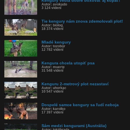
Kengury vedia dobre boxovať aj kopať!
Autor: avokado
3 124 videní
Tie kengury nám znova zdemolovali plot!
Autor: biolog
18 374 videní
Mladé kengury
Autor: tozobor
12 782 videní
Kengura chcela utopiť psa
Autor: muerte
31 548 videní
Kenguru 2-metrový plot nezastaví
Autor: uhorkac
10 547 videní
Dospelé samce kengury sa ľudí neboja
Autor: karolko
17 397 videní
Sám medzi kengurami (Austrália)
Autor: loktibrada