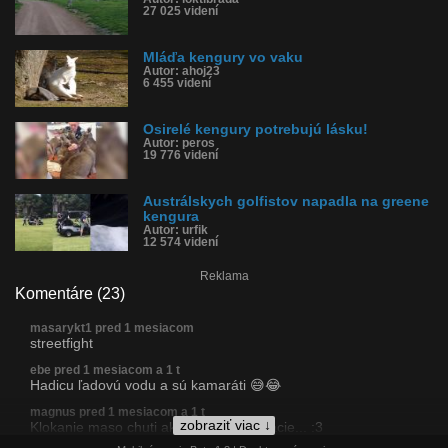
27 025 videní
Mláďa kengury vo vaku
Autor: ahoj23
6 455 videní
Osirelé kengury potrebujú lásku!
Autor: peros
19 776 videní
Austrálskych golfistov napadla na greene
kengura
Autor: urfik
12 574 videní
Reklama
Komentáre (23)
masarykt1 pred 1 mesiacom
streetfight
ebe pred 1 mesiacom a 1 t
Hadicu ľadovú vodu a sú kamaráti 😅😂
magnus pred 1 mesiacom a 1 t
zobraziť viac ↓
Klokanie maso chuti ako horkejsie kuracie... :3