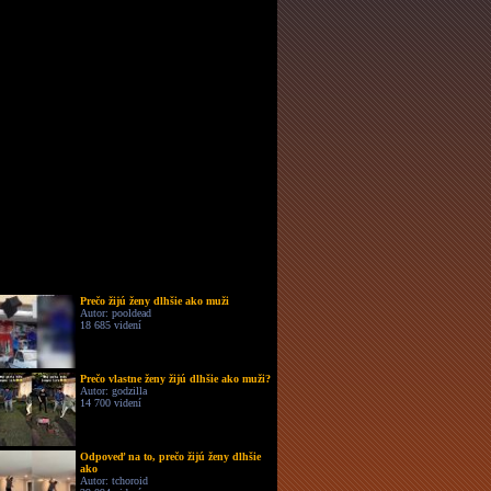
Prečo žijú ženy dlhšie ako muži
Autor: pooldead
18 685 videní
Prečo vlastne ženy žijú dlhšie ako muži?
Autor: godzilla
14 700 videní
Odpoveď na to, prečo žijú ženy dlhšie
ako
Autor: tchoroid