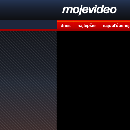
dnes
najlepšie
najobľúbenej