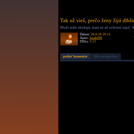
Tak už vieš, prečo ženy žijú dlhš
Muži stále skúšajú, kam sú až ochotní zájsť.
Dátum:
26.6.26 20:11
Autor:
lezak600
Dĺžka:
0:22
pridať komentár
filter príspevkov