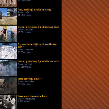
29 094 videní
Áno, muži žijú kratšie ako ženy
Autor: luda
11 086 videní
Dôvod, prečo ženy žijú dlhšie ako muži
Autor: cocacola
15 381 videní
A prečo vlastne žijú muži kratšie ako
ženy?
Autor: buchnad
13 554 videní
Dôvod, prečo ženy žijú dlhšie ako muži
Autor: kn1gu4
57 689 videní
Prečo ženy žijú dlhšie?
Autor: zabozako
28 073 videní
Prečo muži umierajú mladší
Autor: komunista
6 527 videní