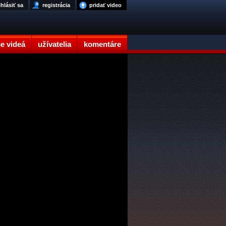
ihlásiť sa
registrácia
pridať video
e videá
užívatelia
komentáre