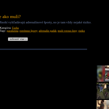
ie ako muži?
 Mnohí vyhľadávajú adrenalínové športy, no je tam vždy nejaké riziko.
Kategória:
Ľudia
Tagy:
parašutista
extrémne športy
adrenalín padák
muži verzus ženy
riziko
zobraziť viac ↓