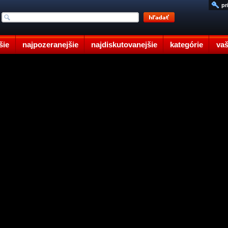
pr
šie
najpozeranejšie
najdiskutovanejšie
kategórie
vaš