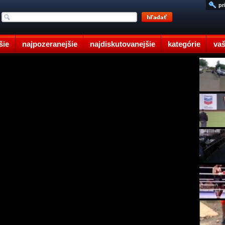
pr
šie
najpozeranejšie
najdiskutovanejšie
kategórie
vaš