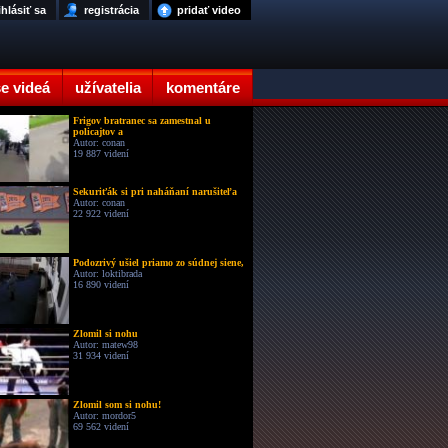
ihlásiť sa
registrácia
pridať video
e videá
užívatelia
komentáre
Frigov bratranec sa zamestnal u
policajtov a
Autor: conan
19 887 videní
Sekuriťák si pri naháňaní narušiteľa
Autor: conan
22 922 videní
Podozrivý ušiel priamo zo súdnej siene,
Autor: loktibrada
16 890 videní
Zlomil si nohu
Autor: matew98
31 934 videní
Zlomil som si nohu!
Autor: mordor5
69 562 videní