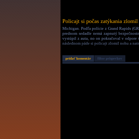
Policajt si počas zatýkania zlomi
Michigan. Podľa polície z Grand Rapids (GRPD
prednom sedadle nemá zapnutý bezpečnostný
vystúpil z auta, no on pokračoval v odpore 
následnom páde si policajt zlomil nohu a natr
Cestujúci bol umiestnený do väzenského zari
pridať komentár
filter príspevkov
Dátum:
27.6.26 10:27
Autor:
leaknute
Dĺžka:
1:21