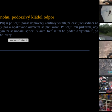
l nohu, podozrivý kládol odpor
) si policajti počas dopravnej kontroly všimli, že cestujúci sediaci na
 pás a opakovane odmietal sa preukázať. Policajti mu prikázali, aby
tým, že sa nohami spriečil v aute. Keď sa im ho podarilo vytiahnuť, po
hol väzy.
zobraziť viac ↓
adenia v okrese Kent.
Krajina:
Spojené štáty, USA
🇺🇸
Kategória:
Šokujúce
Tagy:
policajné zatýkanie
policajný zásah
zlomená noha
zlomenina
dopravná
kontrola
odpor voči polícii
potýčka s policajtmi
grand rapids
michigan
zadržanie
podozrivého
policajti
cestujúci v aute
spojené štáty
usa