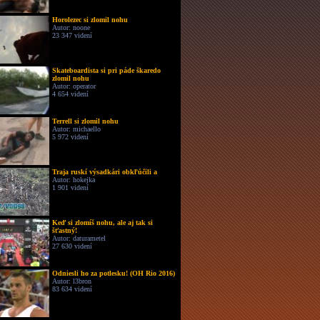
Horolezec si zlomil nohu
Autor: noone
23 347 videní
Skateboardista si pri páde škaredo
zlomil nohu
Autor: operator
4 654 videní
Terrell si zlomil nohu
Autor: michaello
5 972 videní
Traja ruskí výsadkári obkľúčili a
Autor: hokejka
1 901 videní
Keď si zlomíš nohu, ale aj tak si
šťastný!
Autor: daturametel
27 630 videní
Odniesli ho za potlesku! (OH Rio 2016)
Autor: l3bron
83 634 videní