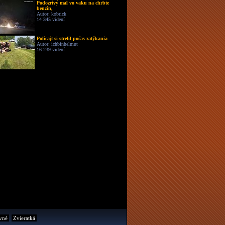
Podozrivý mal vo vaku na chrbte
benzín,
Autor: kobrick
14 345 videní
Policajt si strelil počas zatýkania
Autor: ichbinhelmut
16 239 videní
vné
Zvieratká