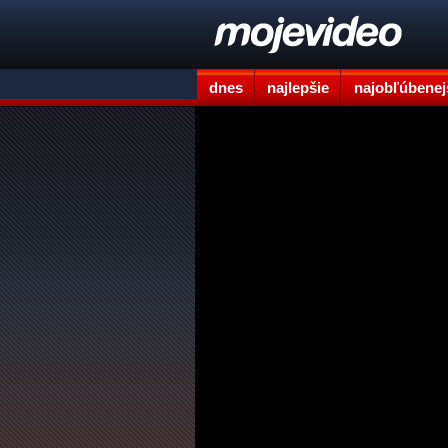
dnes
najlepšie
najobľúbenej