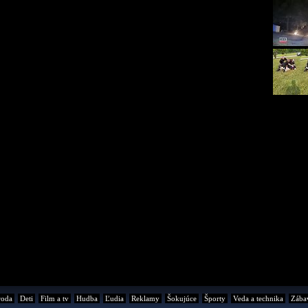
roda
Deti
Film a tv
Hudba
Ľudia
Reklamy
Šokujúce
Športy
Veda a technika
Zába