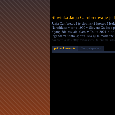
Slovinka Janja Garnbretová je jed
Janja Garnbretová je slovinská športová lez
Narodila sa v roku 1999 v Slovenj Gradci a p
olympiáde získala zlato v Tokiu 2021 a tit
legendami tohto športu. Má aj mimoriadne 
nazbierala desiatky víťazstiev. Je známa si
dokáže zvládať s veľkou ľahkosťou.
pridať komentár
filter príspevkov
Dátum:
27.6.26 16:23
Autor:
godzilla
Dĺžka:
0:41