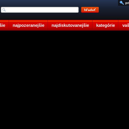
pr
šie
najpozeranejšie
najdiskutovanejšie
kategórie
vaš