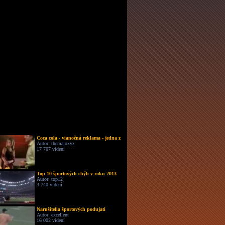
Coca cola - vianočná reklama - jedna z
Autor: themajoxyz
17 707 videní
Top 10 športových chýb v roku 2013
Autor: top12
3 740 videní
Narušitelia športových podujatí
Autor: excellent
16 002 videní