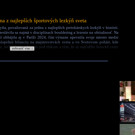
na z najlepších športových lezkýň sveta
kyňa, považovaná za jednu z najlepších pretekárskych lezkýň v histórii.
reslávila sa najmä v disciplínach bouldering a lezenie na obtiažnosť. Na
ul obhájila aj v Paríži 2024, čím výrazne upevnila svoje miesto medzi
úspešnú bilanciu na majstrovstvách sveta a vo Svetovom pohári, kde
lou, technikou, pokojom pod tlakom a tým, že aj najťažšie lezecké cesty
zobraziť viac ↓
Krajina:
Slovinsko
🇸🇮
Kategória:
Športy
Tagy:
bouldering
majsterka sveta
výborná lezkyňa
športová hviezda
slovinka
garnbretová
slovinsko