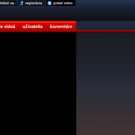
ihlásiť sa
registrácia
pridať video
e videá
užívatelia
komentáre