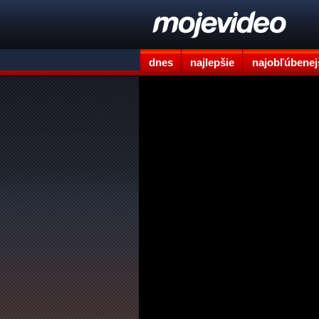
dnes
najlepšie
najobľúbenej