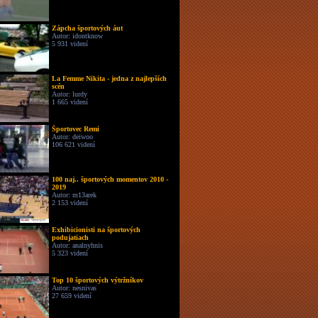
Zápcha športových áut
Autor: idontknow
5 931 videní
La Femme Nikita - jedna z najlepších
scén
Autor: lurdy
1 665 videní
Športovec Remi
Autor: deiwoo
106 621 videní
100 naj.. športových momentov 2010 -
2019
Autor: m13arek
2 153 videní
Exhibicionisti na športových
podujatiach
Autor: analnyhnis
5 323 videní
Top 10 športových výtržníkov
Autor: nesnivas
27 659 videní