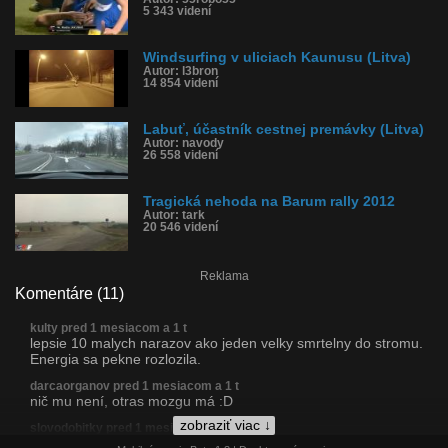
5 343 videní
Windsurfing v uliciach Kaunusu (Litva)
Autor: l3bron
14 854 videní
Labuť, účastník cestnej premávky (Litva)
Autor: navody
26 558 videní
Tragická nehoda na Barum rally 2012
Autor: tark
20 546 videní
Reklama
Komentáre (11)
kulty pred 1 mesiacom a 1 t
lepsie 10 malych narazov ako jeden velky smrtelny do stromu.
Energia sa pekne rozlozila.
darcaorganov pred 1 mesiacom a 1 t
nič mu není, otras mozgu má :D
zobraziť viac ↓
slovodobitky pred 1 mesiacom a 1 t
všetky šiby vybité...zrazu som len citil, že dačo...tri x na