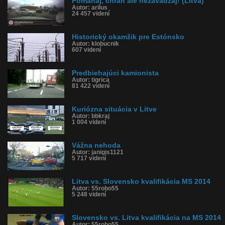
Pomáhaj, chráň ale nezavadzaj! (Litva)
Autor: arilus
24 457 videní
Historický okamžik pre Estónsko
Autor: klobucnik
607 videní
Predbiehajúci kamionista
Autor: tigrica
81 422 videní
Kuriózna situácia v Litve
Autor: bbkraj
1 004 videní
Vážna nehoda
Autor: janigis1121
5 717 videní
Litva vs. Slovensko kvalifikácia MS 2014
Autor: 55robo55
5 248 videní
Slovensko vs. Litva kvalifikácia na MS 2014
Autor: 55robo55