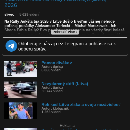
2026
slivec
5 629 videní
Na Rally Aukštaitija 2026 v Litve došlo k veľmi vážnej nehode
poľskej posádky Aleksander Terlecki – Michał Marczewski. Ich
Škoda Fabia Rally2 Evo po skoku nedopadla na všetky štyri kolesá,
zobraziť viac ↓
ale predkom narazila do trate, následne sa niekoľkokrát prevrátila a
z auta odlietavali časti vrátane motora. Vodič Terlecki vyviazol bez
vážnych zranení, no navigátor Michał Marczewski utrpel
Odoberajte nás aj cez Telegram a prihláste sa k
kompresívnu zlomeninu chrbtice a musel zostať v nemocnici v
odberu správ.
Litve. Podľa jeho vlastného odkazu sa však jeho stav zlepšoval a
dokázal už urobiť niekoľko krokov, čo pri tak hrozivo vyzerajúcej
havárii pôsobí až neuveriteľne.
Pomoc divákov
Autor: tigrica
Kvalita:
NQ
LQ
6 060 videní
Zverejnené: 27.6.2026 16:38
Krajina: Litva 🇱🇹
Nevydarený drift (Litva)
Páči sa: 85% (13 hlasov)
Autor: tigrica
Obľúbené: 2
30 747 videní
Komentárov: 11
Dľžka: 0:25
Kategória: auto-moto
Rok keď Litva získala svoju nezávislosť
Tagy: vážna, nehoda, autonehoda, rally, litva, prevrátilo, fabia,
Autor: klobucnik
škoda fabia, rely, rally nehoda, rely nehoda, škoda
1 263 videní
História sledovanosti videa:
Reklama