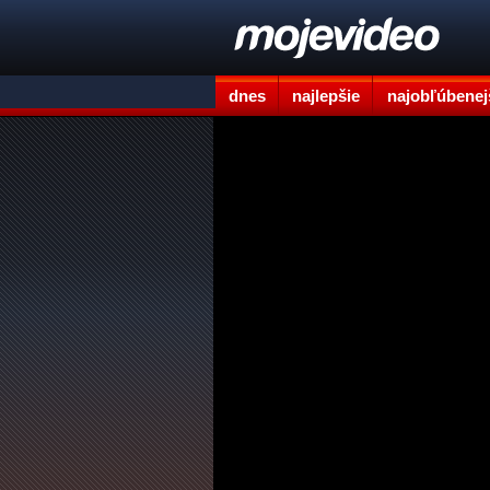
dnes
najlepšie
najobľúbenej