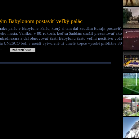
ným Babylonom postaviť veľký palác
 Iraku palác v Babylone. Palác, ktorý si tam dal Saddám Husajn postaviť,
eho mesta. Vznikol v 80. rokoch, keď sa Saddám snažil prezentovať ako
kadnezara a dal obnovovať časti Babylonu často veľmi necitlivo voči
 UNESCO boli v areáli vytvorené tri umelé kopce vysoké približne 30
.
zobraziť viac ↓
Krajina:
Irak
🇮🇶
Kategória:
Cestovanie a príroda
Tagy:
urbex
palác
sadám husain
martin navratil
cestovanie
bádal
bádateľ
irak