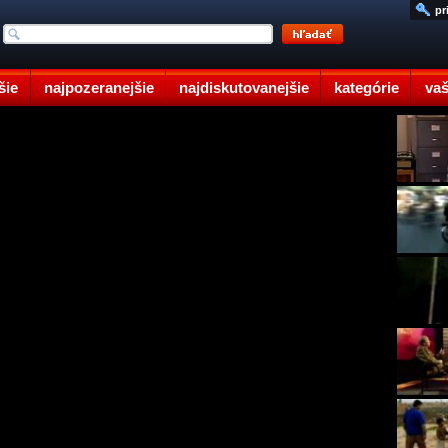
pr
šie
najpozeranejšie
najdiskutovanejšie
kategórie
vaš