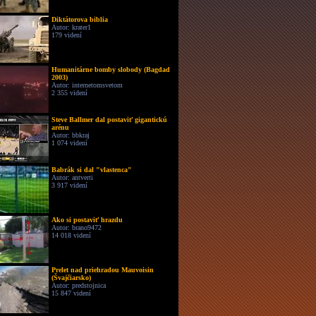
Diktátorova biblia
Autor: krater1
179 videní
Humanitárne bomby slobody (Bagdad
2003)
Autor: internetomsvetom
2 355 videní
Steve Ballmer dal postaviť gigantickú
arénu
Autor: bbkraj
1 074 videní
Babrák si dal "vlastenca"
Autor: antverti
3 917 videní
Ako si postaviť hrazdu
Autor: brano9472
14 018 videní
Prelet nad priehradou Mauvoisin
(Švajčiarsko)
Autor: predstojnica
15 847 videní