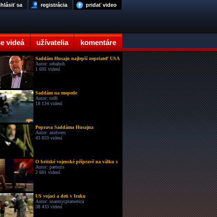
ihlásiť sa
registrácia
pridať video
e videá
užívatelia
komentáre
Saddám Husajn najlepší nepriateľ USA
Autor: sebaboh
1 695 videní
Saddám na mopede
Autor: toffi
18 134 videní
Poprava Saddáma Husajna
Autor: axelwers
43 859 videní
O britské vojenské přípravě na válku s
Autor: paeturis
2 681 videní
US vojaci a deti v Iraku
Autor: usarmycptamerica
38 433 videní