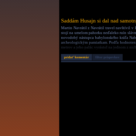
Saddám Husajn si dal nad samot
Martin Navrátil z Navrátil travel navštívil v
stojí na umelom pahorku neďaleko ruín slávn
novodobý nástupca babylonského kráľa Nabu
archeologickým pamiatkam. Podľa hodnotenia
metrov a jeho palác vyrástol na jednom z nich
Dátum:
27.6.26 20:08
pridať komentár
filter príspevkov
Autor:
svetom
Dĺžka:
3:45