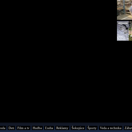
roda
Deti
Film a tv
Hudba
Ľudia
Reklamy
Šokujúce
Športy
Veda a technika
Zába