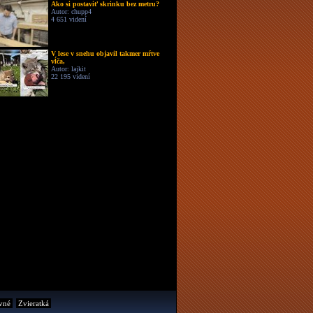
Ako si postaviť skrinku bez metru?
Autor: chupp4
4 651 videní
V lese v snehu objavil takmer mŕtve
vĺča,
Autor: lajkit
22 195 videní
vné
Zvieratká