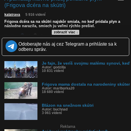
(Frigova dcéra na skútri)
kalatrava
5 916 videní
Frigova dcéra sa na skútri najskôr smiala, no keď pridala plyn a
následne narazila, smiech ju veľmi rýchlo prešiel.
zobraziť viac ↓
Kvalita:
NQ
LQ
Zverejnené: 30.6.2026 14:53
Odoberajte nás aj cez Telegram a prihláste sa k
Páči sa: 79% (14 hlasov)
odberu správ.
Obľúbené: 1
Komentárov: 7
Dľžka: 0:15
Je fajn, že veríš svojmu malému synovi, keď
Kategória: ľudia
Autor: godzilla
Tagy: frigo, frigo na motorke, narazila, skúter, zajebala plyn, fail,
10 831 videní
motorka, nehoda
História sledovanosti videa:
Frigova mama dostala na narodeniny skúter
Autor: marlborka20
18 680 videní
Blázon na snežnom skútri
Autor: buchnad
3 061 videní
Reklama