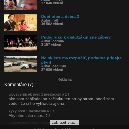
17 040 videní
Duet otec a dcéra 2
Autor: rolf
36 502 videní
Pridaj ruku k dielu/zákulisné zábery
Autor: corona
3 157 videní
No skúste ma rozpučiť, poriadne pridajte
plyn!
Autor: ceculiak
27 686 videní
Reklama
Komentáre (7)
ujovecernicek pred 1 mesiacom a 1 t
ako som zahliadol na začiatku ten hrubý strom, hneď som
vedel, že si ho vyhliadla aj ona.
xyxy pred 1 mesiacom a 1 t
Aky otec taka dcera 😏
zobraziť viac ↓
brajenkotlar pred 1 mesiacom a 1 t
To bude nejaka "lavobocka". Neverim, ze priamy Frigov