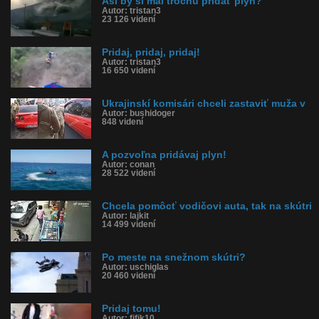
Asi by si mal trochu pridať plyn?
Autor: tristan3
23 126 videní
Pridaj, pridaj, pridaj!
Autor: tristan3
16 650 videní
Ukrajinskí komisári chceli zastaviť muža v
Autor: bushidoger
848 videní
A pozvoľna pridávaj plyn!
Autor: conan
28 522 videní
Chcela pomôcť vodičovi auta, tak na skútri
Autor: lajkit
14 499 videní
Po meste na snežnom skútri?
Autor: uschiglas
20 460 videní
Pridaj tomu!
Autor: fifik10