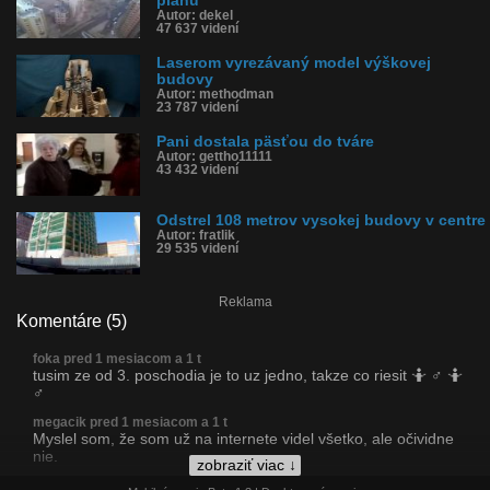
plánu
Autor: dekel
47 637 videní
Laserom vyrezávaný model výškovej
budovy
Autor: methodman
23 787 videní
Pani dostala päsťou do tváre
Autor: gettho11111
43 432 videní
Odstrel 108 metrov vysokej budovy v centre
Autor: fratlik
29 535 videní
Reklama
Komentáre (5)
foka pred 1 mesiacom a 1 t
tusim ze od 3. poschodia je to uz jedno, takze co riesit 🤷 ♂ 🤷
♂
megacik pred 1 mesiacom a 1 t
Myslel som, že som už na internete videl všetko, ale očividne
nie.
zobraziť viac ↓
ujovecernicek pred 1 mesiacom a 1 t