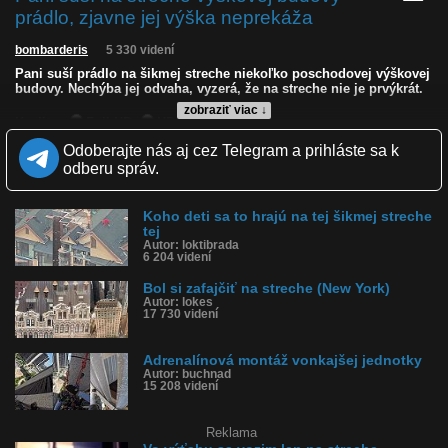
prádlo, zjavne jej výška neprekáža
bombarderis
5 330 videní
Pani suší prádlo na šikmej streche niekoľko poschodovej výškovej
budovy. Nechýba jej odvaha, vyzerá, že na streche nie je prvýkrát.
zobraziť viac ↓
Kvalita:
Full HD
HD
NQ
LQ
Zverejnené: 1.7.2026 14:53
Odoberajte nás aj cez Telegram a prihláste sa k
Páči sa: 67% (15 hlasov)
odberu správ.
Obľúbené: 1
Komentárov: 5
Dľžka: 0:19
Koho deti sa to hrajú na tej šikmej streche
Kategória: ľudia
tej
Tagy: prádlo, suší prádlo, výšková budova, odvaha, strecha, výška
Autor: loktibrada
História sledovanosti videa:
6 204 videní
Bol si zafajčiť na streche (New York)
Autor: lokes
17 730 videní
Adrenalínová montáž vonkajšej jednotky
Autor: buchnad
15 208 videní
Reklama