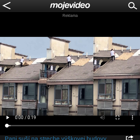
Reklama
Pani suší na streche výškovej budovy