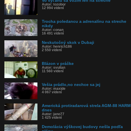
Vo výťahu sa vozim len na streche
Autor: tozobor
12 994 videní
Trocha poledancu a adrenalínu na streche
nikdy
Autor: conan
16 491 videní
Neskutočný skok v Dubaji
Autor: henrich186
2 550 videní
Blázon v práčke
Autor: svulian
11 560 videní
Vešia prádlo,no nechce sa jej
Autor: maxide
4 067 videní
Americká protiradarová strela AGM-88 HARM
dnes
Autor: jano77
1 425 videní
Demolácia výškovej budovy nešla podľa