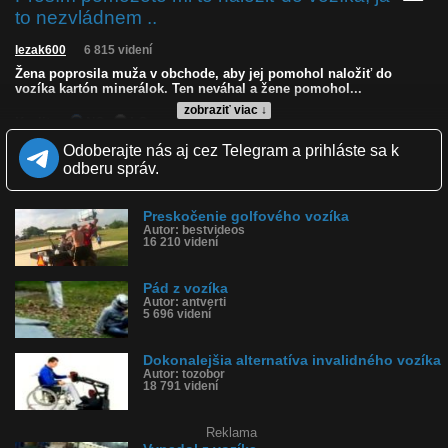
to nezvládnem ..
lezak600
6 815 videní
Žena poprosila muža v obchode, aby jej pomohol naložiť do
vozíka kartón minerálok. Ten neváhal a žene pomohol...
zobraziť viac ↓
Kvalita:
NQ
LQ
Zverejnené: 3.7.2026 22:20
Odoberajte nás aj cez Telegram a prihláste sa k
Páči sa: 80% (25 hlasov)
odberu správ.
Obľúbené: 1
Komentárov: 28
Dľžka: 0:25
Preskočenie golfového vozíka
Kategória: zábavné
Autor: bestvideos
Tagy: vozík, voda, pomoc, vystrelil si, srandu, srandoval, košík
16 210 videní
História sledovanosti videa:
Pád z vozíka
Autor: antverti
5 696 videní
Dokonalejšia alternatíva invalidného vozíka
Autor: tozobor
18 791 videní
Reklama