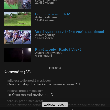
22 689 videní
Len nám nezabi deti!
Autor: kalimero
18 469 videní
Vodič vysokozdvižného vozíka asi dostal
Autor: godzilla
16 611 videní
Planéta opíc - Rudolf Vaský
Autor: ezechyel999
4 258 videní
Reklama
Komentáre (28)
milorecstudio pred 1 mesiacom
Ona ide vylúpit banku ked je zamaskovana ? :D
roberus pred 1 mesiacom
tie Oreo ma rad rozdrvene :D
fero345 pred 1 mesiacom
zobraziť viac ↓
dalsie zbytocne sebastredne video, v ktorom chlapi striehne na
situaciu, v ktorej nataca sam seba, aby svetu ukazal, aky je