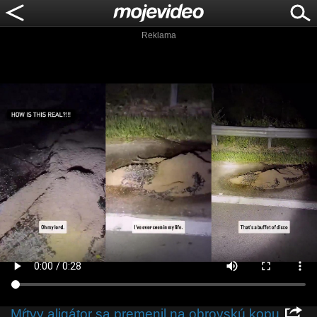
Reklama
Mŕtvy aligátor sa premenil na obrovskú kopu