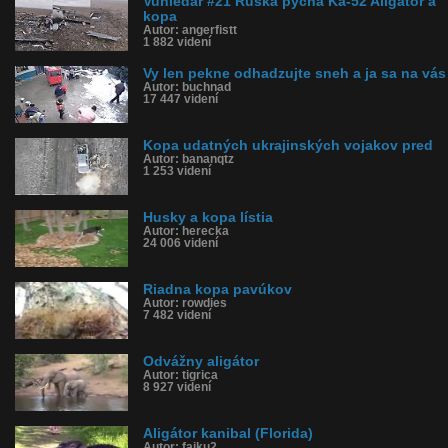
Vuhledar #21 Ruská pýcha Ka-52 Aligátor a
kopa
Autor: angerfistt
1 882 videní
Vy len pekne odhadzujte sneh a ja sa na vás
Autor: buchnad
17 447 videní
Kopa udatných ukrajinských vojakov pred
Autor: bananqtz
1 253 videní
Husky a kopa lístia
Autor: herecka
24 006 videní
Riadna kopa pavúkov
Autor: rowdies
7 482 videní
Odvážny aligátor
Autor: tigrica
8 927 videní
Aligátor kanibal (Florida)
Autor: fajku2