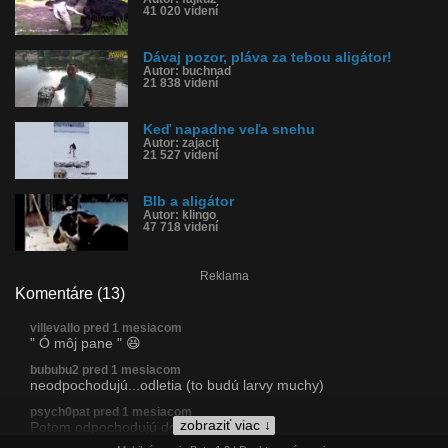
41 020 videní
Dávaj pozor, pláva za tebou aligátor!
Autor: buchnad
21 838 videní
Keď napadne veľa snehu
Autor: zajacit
21 527 videní
Blb a aligátor
Autor: klingo
47 718 videní
Reklama
Komentáre (13)
villevallo pred 1 mesiacom
" Ó môj pane " 😆
bububu2 pred 1 mesiacom
neodpochodujú...odletia (to budú larvy muchy)
psych0pat pred 1 mesiacom
zobraziť viac ↓
Potom odpochodujú do jabĺk :D