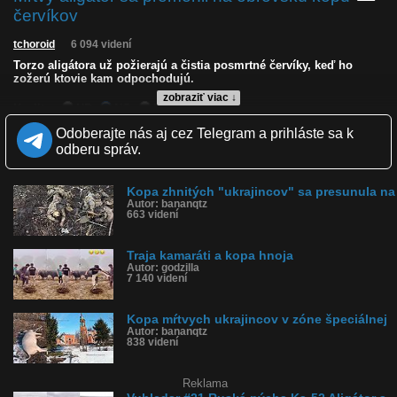
červíkov
tchoroid
6 094 videní
Torzo aligátora už požierajú a čistia posmrtné červíky, keď ho
zožerú ktovie kam odpochodujú.
zobraziť viac ↓
Kvalita:
HD
NQ
LQ
Zverejnené: 4.7.2026 17:50
Odoberajte nás aj cez Telegram a prihláste sa k
Páči sa: 80% (10 hlasov)
odberu správ.
Obľúbené: 1
Komentárov: 13
Dľžka: 0:28
Kopa zhnitých "ukrajincov" sa presunula na
Kategória: zvieratká
Autor: bananqtz
Tagy: mŕtvy aligátor, kopa červíkov, posmrtné červíky
663 videní
História sledovanosti videa:
Traja kamaráti a kopa hnoja
Autor: godzilla
7 140 videní
Kopa mŕtvych ukrajincov v zóne špeciálnej
Autor: bananqtz
838 videní
Reklama