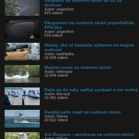
Okupanti na vodnom skútri sú už na
druhom
Autor: angerfistt
875 videní
Okupantov na vodnom skútri popreháňalo
FPV-čko
Autor: angerfistt
519 videní
Sleduj, ako tú kaskádu vyleziem na mojom
vodnom
Autor: nadrbelka
16 509 videní
Majster sveta na vodnom skútri
Autor: wilonator
32 648 videní
Dajte jej do ruky radšej vysávač a nie vodný
Autor: therock
12 482 videní
Dvojité salto vzad na vodnom skútri
Autor: l3bron
20 921 videní
Ant Burgess - akrobacia na vodnom skútri
Autor: l3bron