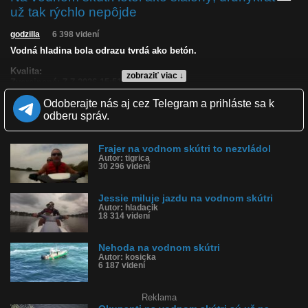
už tak rýchlo nepôjde
godzilla
6 398 videní
Vodná hladina bola odrazu tvrdá ako betón.
Kvalita:
zobraziť viac ↓
Zverejnené: 7.7.2026 15:51
Páči sa: 93% (15 hlasov)
Odoberajte nás aj cez Telegram a prihláste sa k
Obľúbené: 0
Komentárov: 9
odberu správ.
Dľžka: 0:24
Kategória: auto-moto
Tagy: padol z vodného skútra, vodný skúter, nehoda, čln
Frajer na vodnom skútri to nezvládol
Autor: tigrica
História sledovanosti videa:
30 296 videní
Jessie miluje jazdu na vodnom skútri
Autor: hladacik
18 314 videní
Nehoda na vodnom skútri
Autor: kosicka
6 187 videní
Reklama