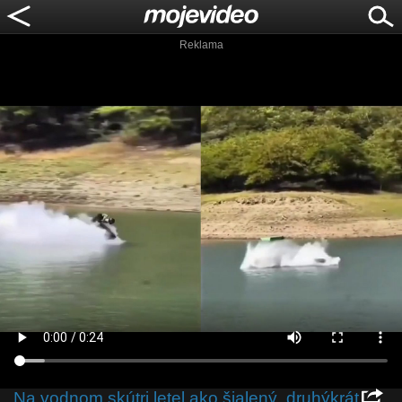
Reklama
Na vodnom skútri letel ako šialený, druhýkrát