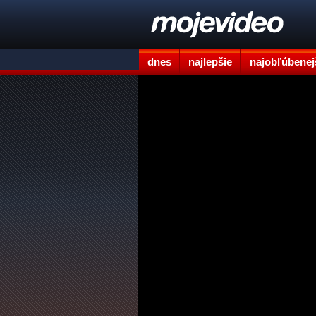
dnes
najlepšie
najobľúbenej