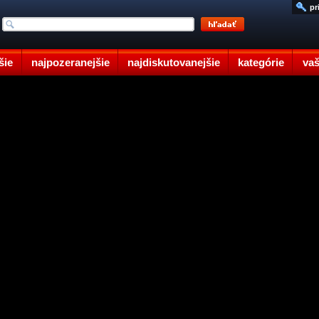
pr
šie
najpozeranejšie
najdiskutovanejšie
kategórie
vaš