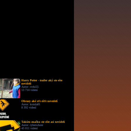
Harry Potter - trailer aký ste ešte
nevideli
Autor: cvrki55
13 714 videní
Obrazy aké sťe ešťe nevedelí
Autor: kozula81
8 392 videní
Takúto značku ste ešte asi nevideli
Autor: cyberwhore
43 011 videní