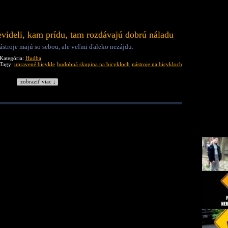
evideli, kam prídu, tam rozdávajú dobrú náladu
stroje majú so sebou, ale veľmi ďaleko nezájdu.
Kategória:
Hudba
Tagy:
upravené bicykle
hudobná skupina na bicykloch
nástroje na bicykloch
zobraziť viac ↓