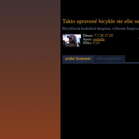
Takto upravené bicykle ste ešte n
Bicyklová hudobná skupina, výborne hrajú ná
Dátum:
7.7.26 17:20
Autor:
godzilla
Dĺžka:
0:14
pridať komentár
filter príspevkov