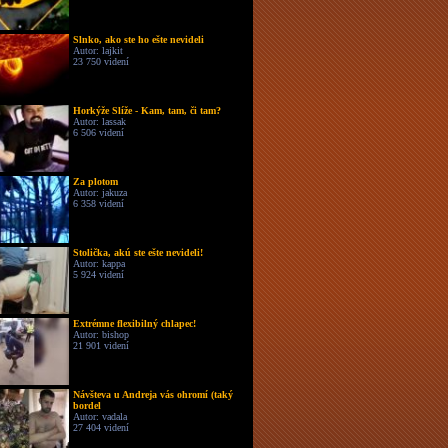
Slnko, ako ste ho ešte nevideli
Autor: lajkit
23 750 videní
Horkýže Slíže - Kam, tam, či tam?
Autor: lassak
6 506 videní
Za plotom
Autor: jakuza
6 358 videní
Stolička, akú ste ešte nevideli!
Autor: kappa
5 924 videní
Extrémne flexibilný chlapec!
Autor: bishop
21 901 videní
Návšteva u Andreja vás ohromí (taký
bordel
Autor: vadala
27 404 videní