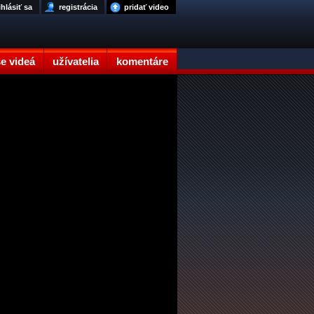
ihlásiť sa
registrácia
pridať video
e videá
užívatelia
komentáre