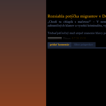
Rozsiahla potýčka migrantov v Du
„Chodí tu chlapík s mačetou!“ – V neme
zahraničných klanov a vysokú kriminalitu, v
Tridsaťpäťročný muž utrpel zranenie hlavy po 
Dátum:
8.7.26 13:31
Autor:
leaknute
Dĺžka:
1:31
pridať komentár
filter príspevkov