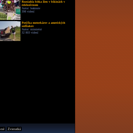
Rozsiahla bitka žien v bikinách v
exkluzívnom
Autor: leaknute
398 videní
Potýčka motorkárov a amerických
sedliakov
Autor: minnietut
32 803 videní
vné
Zvieratká