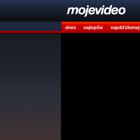
dnes
najlepšie
najobľúbenej