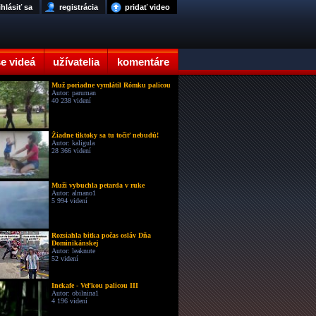
ihlásiť sa
registrácia
pridať video
e videá
užívatelia
komentáre
Muž poriadne vymlátil Rómku palicou
Autor: paruman
40 238 videní
Žiadne tiktoky sa tu točiť nebudú!
Autor: kaligula
28 366 videní
Muži vybuchla petarda v ruke
Autor: almano1
5 994 videní
Rozsiahla bitka počas osláv Dňa
Dominikánskej
Autor: leaknute
52 videní
Inekafe - Veľkou palicou III
Autor: obilnina1
4 196 videní