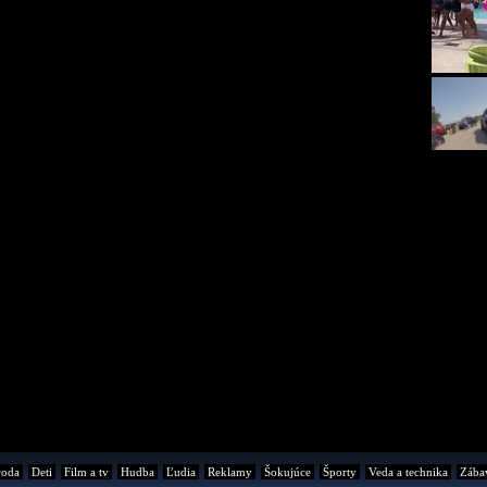
roda
Deti
Film a tv
Hudba
Ľudia
Reklamy
Šokujúce
Športy
Veda a technika
Zába