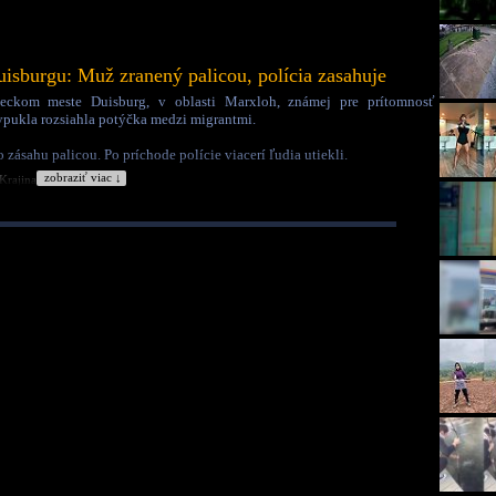
isburgu: Muž zranený palicou, polícia zasahuje
ckom meste Duisburg, v oblasti Marxloh, známej pre prítomnosť
ypukla rozsiahla potýčka medzi migrantmi.
zásahu palicou. Po príchode polície viacerí ľudia utiekli.
zobraziť viac ↓
Krajina:
Nemecko
🇩🇪
Kategória:
Šokujúce
Tagy:
cigáni
cigánska bitka
cigánska férovka
potýčka
migranti
duisburg
nemecko
policajný zásah
zranenie hlavy
marxloh
kriminalita
bitka
mačeta