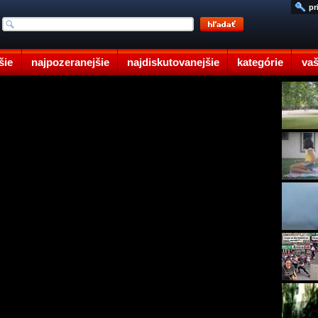
pr
šie
najpozeranejšie
najdiskutovanejšie
kategórie
vaš