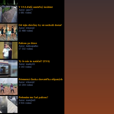
V USA ďalší smrteľný incident
Autor: jano77
1 081 videní
Od tejto dievčiny by ste nechceli dostať
Autor: tchoroid
25 488 videní
Palicou po hlave
Autor: dalkoaradko
17 332 videní
Ty čo nás tu natáčaš? (USA)
Autor: marko55
3 143 videní
Priemerná čínska chovateľka ošípaných
Autor: tchoroid
13 204 videní
Prelomím ten ľad palicou?
Autor: matejbell
3 916 videní