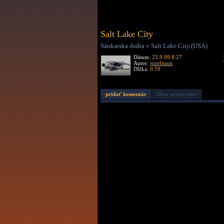
Salt Lake City
Sánkarska dráha v Salt Lake City.(USA)
Dátum:
25.9.09 8:27
Autor:
jozefninis
Dĺžka:
0:59
pridať komentár
filter príspevkov