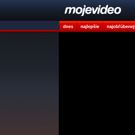
dnes
najlepšie
najobľúbenej