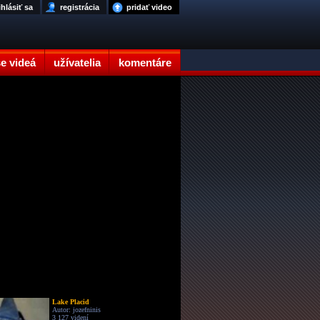
ihlásiť sa
registrácia
pridať video
e videá
užívatelia
komentáre
Lake Placid
Autor: jozefninis
3 127 videní