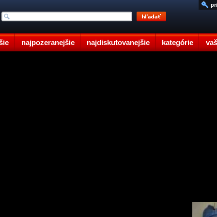
pr
šie
najpozeranejšie
najdiskutovanejšie
kategórie
vaš