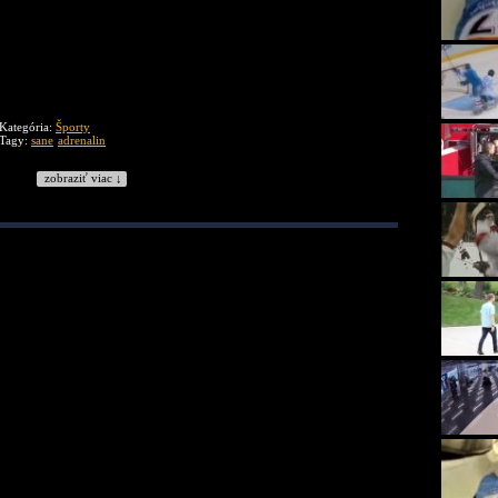
Kategória:
Športy
Tagy:
sane
adrenalin
zobraziť viac ↓