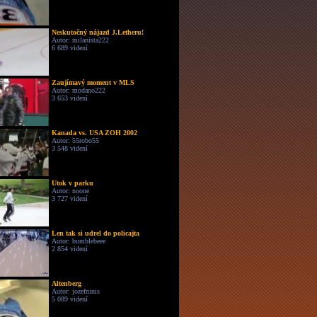
Neskutočný nájazd J.Letheru!
Autor: milanista222
6 689 videní
Zaujímavý moment v MLS
Autor: modano222
3 653 videní
Kanada vs. USA ZOH 2002
Autor: 55robo55
3 548 videní
Utok v parku
Autor: noone
3 727 videní
Len tak si udrel do policajta
Autor: bumblebeee
2 854 videní
Altenberg
Autor: jozefninis
5 089 videní