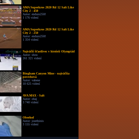
AMA Superkros 2020 Rd 12 Salt Like
City 2 - 450
Autor: enduro250f
1 176 videní
AMA Superkros 2020 Rd 12 Salt Like
City 2 - 250
Autor: enduro250f
1 354 videní
Najväčší šťastlivec v histórii Olympiád
Autor: shou
261 321 videní
Bingham Canyon Mine - najväčšia
povrchová
Autor: vabene
18 625 videní
AVA MAX - Salt
Autor: ohaj
3 740 videní
Oberhof
Autor: jozefninis
3 155 videní